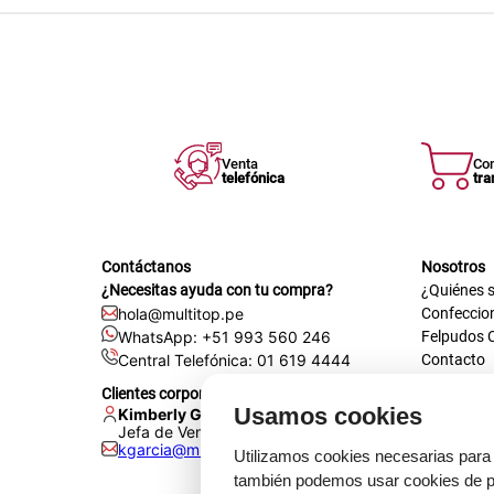
Venta
Co
telefónica
tra
Contáctanos
Nosotros
¿Necesitas ayuda con tu compra?
¿Quiénes 
hola@multitop.pe
Confeccio
WhatsApp: +51 993 560 246
Felpudos 
Central Telefónica: 01 619 4444
Contacto
Registra t
Clientes corporativos
Certificac
Usamos cookies
Kimberly Garcia
Trabaja co
Jefa de Ventas Empresas
kgarcia@multitop.pe
Tienda físi
Utilizamos cookies necesarias para 
Av. Iqui
también podemos usar cookies de pr