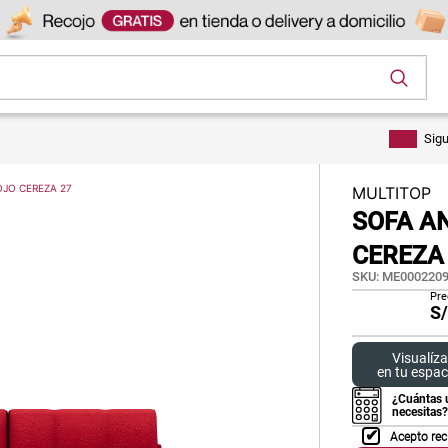
os
Sig
OJO CEREZA 27
MULTITOP
SOFA A
CEREZA
SKU
:
ME0002209
Pre
S
Visualíza
en tu espac
¿Cuántas 
necesitas?
Acepto rec