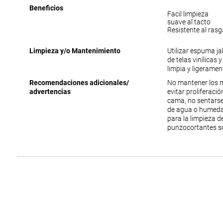
Beneficios
Facil limpieza
suave al tacto
Resistente al ras
Limpieza y/o Mantenimiento
Utilizar espuma j
de telas vinílicas 
limpia y ligerame
Recomendaciones adicionales/
No mantener los 
advertencias
evitar proliferac
cama, no sentarse
de agua o humedad
para la limpieza 
punzocortantes s