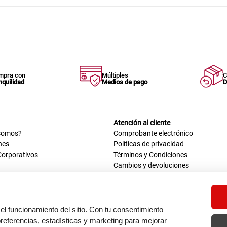
mpra con
Múltiples
C
nquilidad
Medios de pago
D
Atención al cliente
somos?
Comprobante electrónico
nes
Políticas de privacidad
Corporativos
Términos y Condiciones
Cambios y devoluciones
us datos
Mis comprobantes electrónicos
ión OEA
Libro de reclamaciones
n nosotros
ca
el funcionamiento del sitio. Con tu consentimiento
tos 670 - 699, La Victoria
eferencias, estadísticas y marketing para mejorar