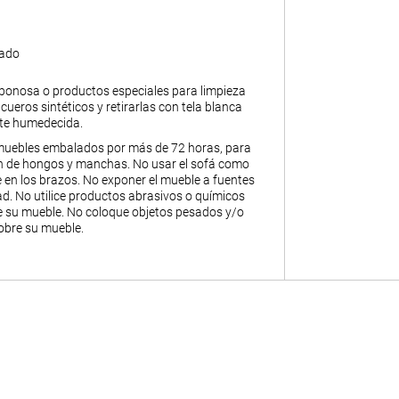
gado
abonosa o productos especiales para limpieza
y cueros sintéticos y retirarlas con tela blanca
nte humedecida.
muebles embalados por más de 72 horas, para
ión de hongos y manchas. No usar el sofá como
 en los brazos. No exponer el mueble a fuentes
. No utilice productos abrasivos o químicos
de su mueble. No coloque objetos pesados y/o
obre su mueble.