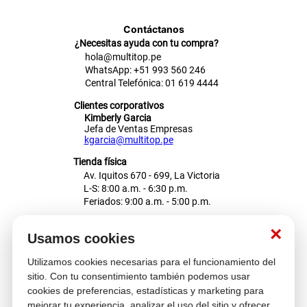
Contáctanos
¿Necesitas ayuda con tu compra?
hola@multitop.pe
WhatsApp: +51 993 560 246
Central Telefónica: 01 619 4444
Clientes corporativos
Kimberly Garcia
Jefa de Ventas Empresas
kgarcia@multitop.pe
Tienda física
Av. Iquitos 670 - 699, La Victoria
L-S: 8:00 a.m. - 6:30 p.m.
Feriados: 9:00 a.m. - 5:00 p.m.
Nosotros
×
Usamos cookies
Utilizamos cookies necesarias para el funcionamiento del
Atención al cliente
sitio. Con tu consentimiento también podemos usar
cookies de preferencias, estadísticas y marketing para
mejorar tu experiencia, analizar el uso del sitio y ofrecer