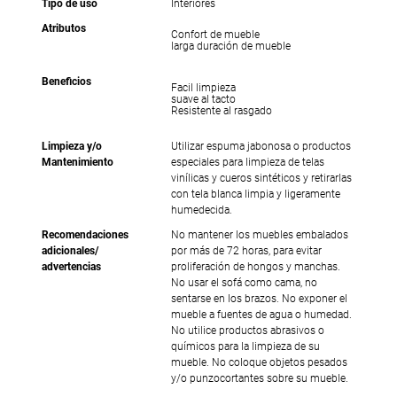
Tipo de uso
Interiores
Atributos
Confort de mueble
larga duración de mueble
Beneficios
Facil limpieza
suave al tacto
Resistente al rasgado
Limpieza y/o
Utilizar espuma jabonosa o productos
Mantenimiento
especiales para limpieza de telas
vinílicas y cueros sintéticos y retirarlas
con tela blanca limpia y ligeramente
humedecida.
Recomendaciones
No mantener los muebles embalados
adicionales/
por más de 72 horas, para evitar
advertencias
proliferación de hongos y manchas.
No usar el sofá como cama, no
sentarse en los brazos. No exponer el
mueble a fuentes de agua o humedad.
No utilice productos abrasivos o
químicos para la limpieza de su
mueble. No coloque objetos pesados
y/o punzocortantes sobre su mueble.