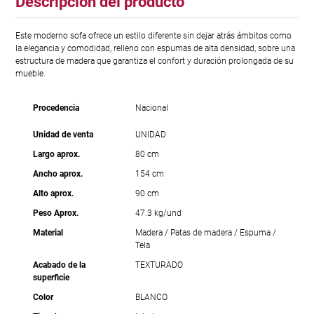
Descripción del producto
Este moderno sofa ofrece un estilo diferente sin dejar atrás ámbitos como
la elegancia y comodidad, relleno con espumas de alta densidad, sobre una
estructura de madera que garantiza el confort y duración prolongada de su
mueble.
Procedencia
Nacional
Unidad de venta
UNIDAD
Largo aprox.
80 cm
Ancho aprox.
154 cm
Alto aprox.
90 cm
Peso Aprox.
47.3 kg/und
Material
Madera / Patas de madera / Espuma /
Tela
Acabado de la
TEXTURADO
superficie
Color
BLANCO