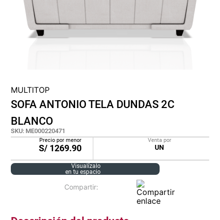
cojin
pisos
tapete
MULTITOP
SOFA ANTONIO TELA DUNDAS 2C
BLANCO
SKU
:
ME000220471
Precio por menor
Venta por
S/
1269.90
UN
Visualízalo
en tu espacio