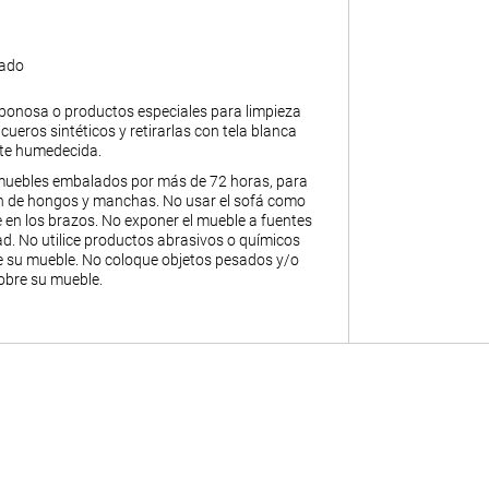
gado
abonosa o productos especiales para limpieza
y cueros sintéticos y retirarlas con tela blanca
nte humedecida.
muebles embalados por más de 72 horas, para
ión de hongos y manchas. No usar el sofá como
 en los brazos. No exponer el mueble a fuentes
. No utilice productos abrasivos o químicos
de su mueble. No coloque objetos pesados y/o
obre su mueble.