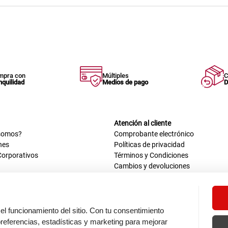
mpra con
Múltiples
C
nquilidad
Medios de pago
D
Atención al cliente
somos?
Comprobante electrónico
nes
Políticas de privacidad
Corporativos
Términos y Condiciones
Cambios y devoluciones
us datos
Mis comprobantes electrónicos
ión OEA
Libro de reclamaciones
n nosotros
ca
el funcionamiento del sitio. Con tu consentimiento
tos 670 - 699, La Victoria
eferencias, estadísticas y marketing para mejorar