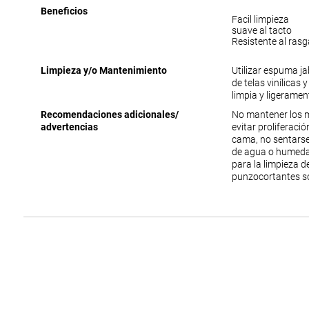
Beneficios
Facil limpieza
suave al tacto
Resistente al ras
Limpieza y/o Mantenimiento
Utilizar espuma j
de telas vinílicas 
limpia y ligerame
Recomendaciones adicionales/
No mantener los 
advertencias
evitar proliferac
cama, no sentarse
de agua o humedad
para la limpieza 
punzocortantes s