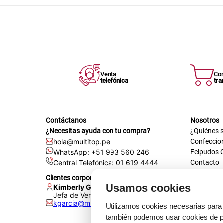
Venta
Co
telefónica
tra
Contáctanos
Nosotros
¿Necesitas ayuda con tu compra?
¿Quiénes 
hola@multitop.pe
Confeccio
WhatsApp: +51 993 560 246
Felpudos 
Central Telefónica: 01 619 4444
Contacto
Registra t
Clientes corporativos
Certificac
Usamos cookies
Kimberly Garcia
Trabaja co
Jefa de Ventas Empresas
kgarcia@multitop.pe
Tienda físi
Utilizamos cookies necesarias para 
Av. Iqui
también podemos usar cookies de pr