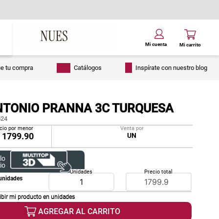
ue tu compra
Catálogos
Inspírate con nuestro blog
NTONIO PRANNA 3C TURQUESA
24
cio por menor
Venta por
/
1799.90
UN
lo
io
Unidades
Precio total
unidades
ibir mi producto en
unidades
AGREGAR AL CARRITO