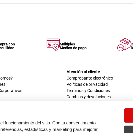
mpra con
Múltiples
C
nquilidad
Medios de pago
D
Atención al cliente
somos?
Comprobante electrónico
nes
Políticas de privacidad
Corporativos
Términos y Condiciones
Cambios y devoluciones
us datos
Mis comprobantes electrónicos
ión OEA
Libro de reclamaciones
n nosotros
ca
el funcionamiento del sitio. Con tu consentimiento
tos 670 - 699, La Victoria
eferencias, estadísticas y marketing para mejorar