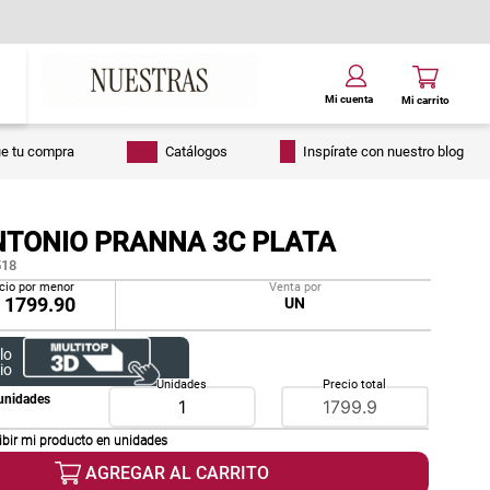
ue tu compra
Catálogos
Inspírate con nuestro blog
NTONIO PRANNA 3C PLATA
18
cio por menor
Venta por
/
1799.90
UN
lo
io
Unidades
Precio total
unidades
ibir mi producto en
unidades
AGREGAR AL CARRITO