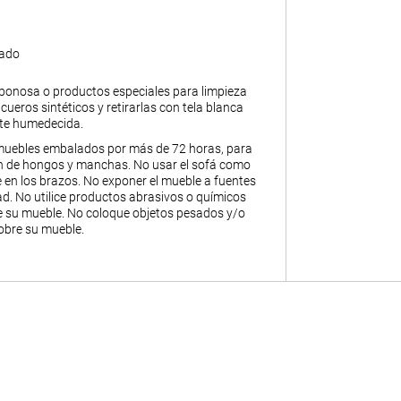
gado
abonosa o productos especiales para limpieza
y cueros sintéticos y retirarlas con tela blanca
nte humedecida.
muebles embalados por más de 72 horas, para
ión de hongos y manchas. No usar el sofá como
 en los brazos. No exponer el mueble a fuentes
. No utilice productos abrasivos o químicos
de su mueble. No coloque objetos pesados y/o
obre su mueble.