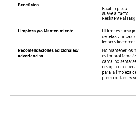
Beneficios
Facil limpieza
suave al tacto
Resistente al ras
Limpieza y/o Mantenimiento
Utilizar espuma j
de telas vinílicas 
limpia y ligerame
Recomendaciones adicionales/
No mantener los 
advertencias
evitar proliferac
cama, no sentarse
de agua o humedad
para la limpieza 
punzocortantes s