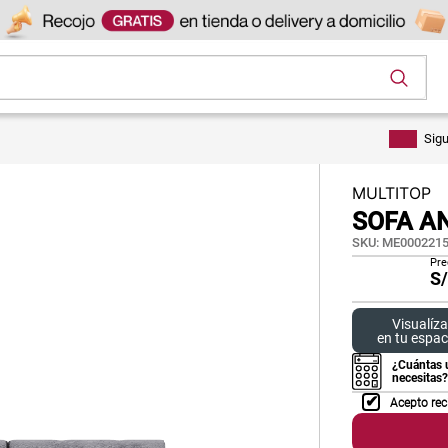
os
Sig
MULTITOP
SOFA A
SKU
:
ME0002215
Pre
S
Visualíza
en tu espac
¿Cuántas 
necesitas?
Acepto rec