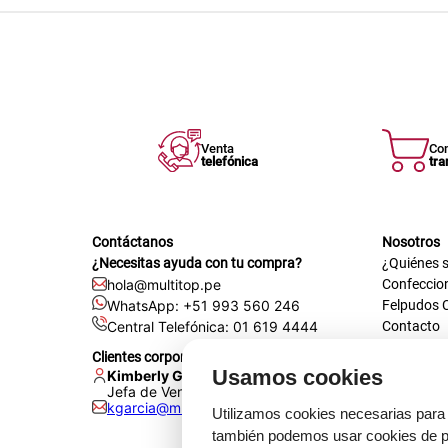
Venta
Co
telefónica
tra
Contáctanos
Nosotros
¿Necesitas ayuda con tu compra?
¿Quiénes 
hola@multitop.pe
Confeccio
WhatsApp: +51 993 560 246
Felpudos 
Central Telefónica: 01 619 4444
Contacto
Registra t
Clientes corporativos
Certificac
Usamos cookies
Kimberly Garcia
Trabaja co
Jefa de Ventas Empresas
kgarcia@multitop.pe
Tienda físi
Utilizamos cookies necesarias para 
Av. Iqui
también podemos usar cookies de pr