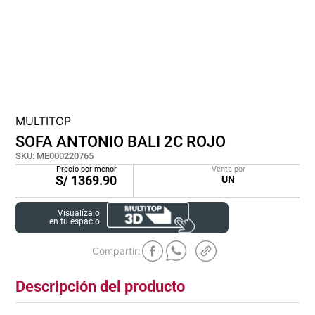
lona
pisos
tapete
MULTITOP
SOFA ANTONIO BALI 2C ROJO
SKU
:
ME000220765
Precio por menor
Venta por
S/
1369.90
UN
Visualízalo
en tu espacio
Descripción del producto