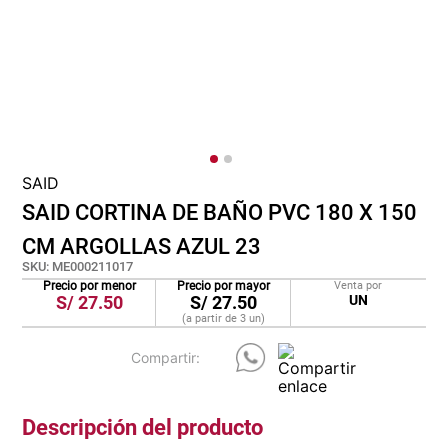
cojin
pisos
tapete
SAID
SAID CORTINA DE BAÑO PVC 180 X 150
CM ARGOLLAS AZUL 23
SKU
:
ME000211017
Precio por menor
Precio por mayor
Venta por
S/
27.50
S/
27.50
UN
(a partir de
3
un
)
Descripción del producto