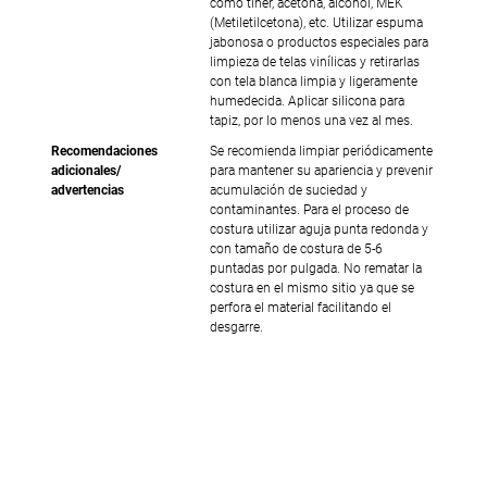
como tiner, acetona, alcohol, MEK
(Metiletilcetona), etc. Utilizar espuma
jabonosa o productos especiales para
limpieza de telas vinílicas y retirarlas
con tela blanca limpia y ligeramente
humedecida. Aplicar silicona para
tapiz, por lo menos una vez al mes.
Recomendaciones
Se recomienda limpiar periódicamente
adicionales/
para mantener su apariencia y prevenir
advertencias
acumulación de suciedad y
contaminantes. Para el proceso de
costura utilizar aguja punta redonda y
con tamaño de costura de 5-6
puntadas por pulgada. No rematar la
costura en el mismo sitio ya que se
perfora el material facilitando el
desgarre.