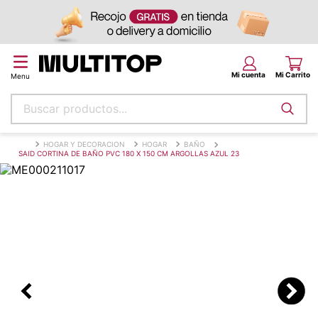
Buscar productos...
Términos más buscados
HOGAR Y DECORACION
HOGAR
BAÑO
SAID CORTINA DE BAÑO PVC 180 X 150 CM ARGOLLAS AZUL 23
papel tapiz
alfombra
puff
espuma
piso
tela
lona