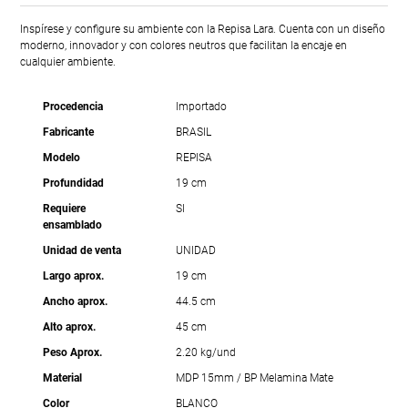
Inspírese y configure su ambiente con la Repisa Lara. Cuenta con un diseño
moderno, innovador y con colores neutros que facilitan la encaje en
cualquier ambiente.
Procedencia
Importado
Fabricante
BRASIL
Modelo
REPISA
Profundidad
19 cm
Requiere
SI
ensamblado
Unidad de venta
UNIDAD
Largo aprox.
19 cm
Ancho aprox.
44.5 cm
Alto aprox.
45 cm
Peso Aprox.
2.20 kg/und
Material
MDP 15mm / BP Melamina Mate
Color
BLANCO