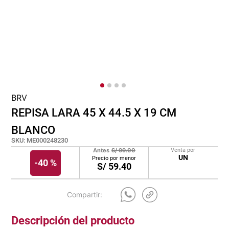
cojin
pisos
tapete
BRV
REPISA LARA 45 X 44.5 X 19 CM
BLANCO
SKU
:
ME000248230
Antes
S/
99.00
Venta por
UN
Precio por menor
-
40 %
S/
59.40
Descripción del producto