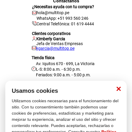
Contáctanos
¿Necesitas ayuda con tu compra?
hola@multitop.pe
WhatsApp: +51 993 560 246
Central Telefónica: 01 619 4444
Clientes corporativos
Kimberly Garcia
Jefa de Ventas Empresas
kgarcia@multitop.pe
Tienda física
Av. Iquitos 670 - 699, La Victoria
L-S: 8:00 a.m. - 6:30 p.m.
Feriados: 9:00 a.m. - 5:00 p.m.
Nosotros
×
Usamos cookies
Utilizamos cookies necesarias para el funcionamiento del
Atención al cliente
sitio. Con tu consentimiento también podemos usar
cookies de preferencias, estadísticas y marketing para
mejorar tu experiencia, analizar el uso del sitio y ofrecer
contenido relevante. Puedes aceptarlas, rechazarlas o
Descubre más
personalizar tus preferencias. Consulta nuestra
Política