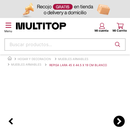
Buscar productos...
Términos más buscados
HOGAR Y DECORACION
MUEBLES ARMABLES
MUEBLES ARMABLES
REPISA LARA 45 X 44.5 X 19 CM BLANCO
papel tapiz
alfombra
puff
espuma
piso
tela
lona