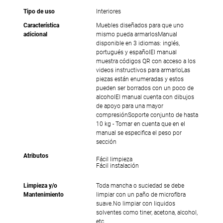
Tipo de uso
Interiores
Característica
Muebles diseñados para que uno
adicional
mismo pueda armarlosManual
disponible en 3 idiomas: inglés,
portugués y españolEl manual
muestra códigos QR con acceso a los
videos instructivos para armarloLas
piezas están enumeradas y estos
pueden ser borrados con un poco de
alcoholEl manual cuenta con dibujos
de apoyo para una mayor
compresiónSoporte conjunto de hasta
10 kg - Tomar en cuenta que en el
manual se especifica el peso por
sección
Atributos
Fácil limpieza
Fácil instalación
Limpieza y/o
Toda mancha o suciedad se debe
Mantenimiento
limpiar con un paño de microfibra
suave.No limpiar con liquidos
solventes como tiner, acetona, alcohol,
etc.