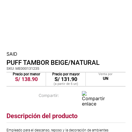
cojin
pisos
plastico
SAID
PUFF TAMBOR BEIGE/NATURAL
SKU
:
ME000131235
Precio por menor
Precio por mayor
Venta por
S/
138.90
S/
131.90
UN
(a partir de
6
un
)
Descripción del producto
Empleado para el descanso, reposo y la decoración de ambientes