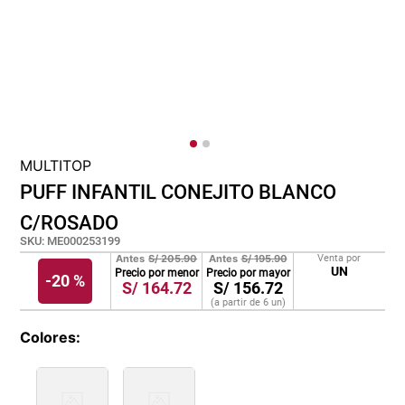
cojin
pisos
plastico
MULTITOP
PUFF INFANTIL CONEJITO BLANCO
C/ROSADO
SKU
:
ME000253199
Antes
S/
205.90
Antes
S/
195.90
Venta por
UN
Precio por menor
Precio por mayor
-
20 %
S/
164.72
S/
156.72
(a partir de
6
un
)
Colores