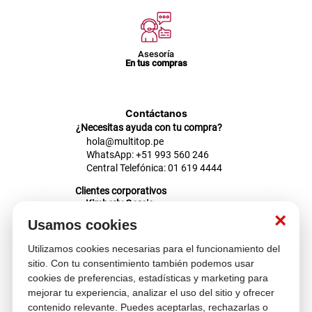
Asesoría
En tus compras
Contáctanos
¿Necesitas ayuda con tu compra?
hola@multitop.pe
WhatsApp: +51 993 560 246
Central Telefónica: 01 619 4444
Clientes corporativos
Kimberly Garcia
Jefa de Ventas Empresas
×
Usamos cookies
kgarcia@multitop.pe
Tienda física
Utilizamos cookies necesarias para el funcionamiento del
Av. Iquitos 670 - 699, La Victoria
sitio. Con tu consentimiento también podemos usar
L-S: 8:00 a.m. - 6:30 p.m.
cookies de preferencias, estadísticas y marketing para
Feriados: 9:00 a.m. - 5:00 p.m.
mejorar tu experiencia, analizar el uso del sitio y ofrecer
contenido relevante. Puedes aceptarlas, rechazarlas o