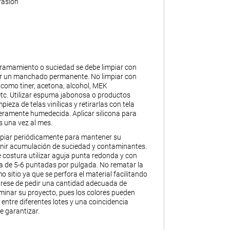
rasión
ramamiento o suciedad se debe limpiar con
ar un manchado permanente. No limpiar con
 como tiner, acetona, alcohol, MEK
 etc. Utilizar espuma jabonosa o productos
pieza de telas vinílicas y retirarlas con tela
geramente humedecida. Aplicar silicona para
s una vez al mes.
piar periódicamente para mantener su
enir acumulación de suciedad y contaminantes.
 costura utilizar aguja punta redonda y con
 de 5-6 puntadas por pulgada. No rematar la
o sitio ya que se perfora el material facilitando
úrese de pedir una cantidad adecuada de
minar su proyecto, pues los colores pueden
 entre diferentes lotes y una coincidencia
e garantizar.