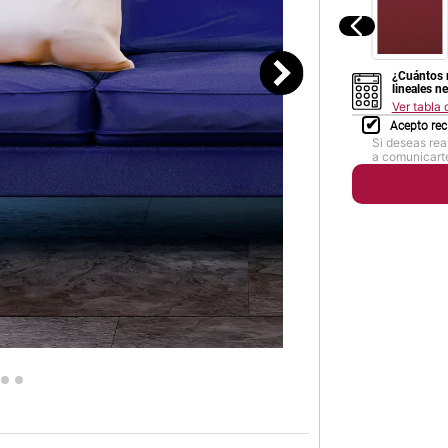
¿Cuántos 
lineales n
Ver tabla
Acepto rec
Si deseas rea
a comunicarte