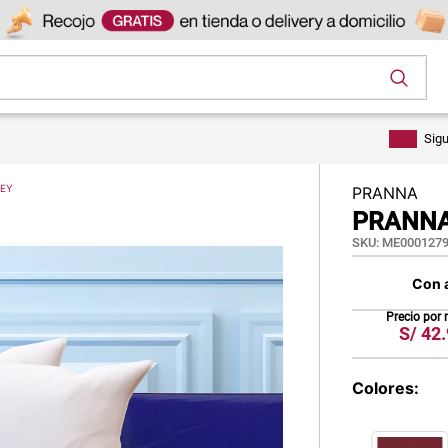
os
Sig
REY
PRANNA
PRANNA
SKU
:
ME0001279
Con 
Precio por
S/
42.
Colores