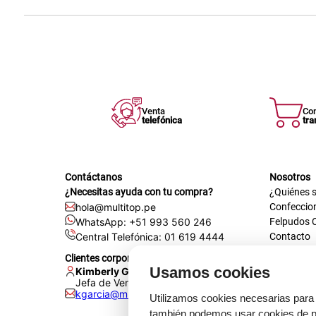
Venta
Co
telefónica
tra
Contáctanos
Nosotros
¿Necesitas ayuda con tu compra?
¿Quiénes 
hola@multitop.pe
Confeccio
WhatsApp: +51 993 560 246
Felpudos 
Central Telefónica: 01 619 4444
Contacto
Registra t
Clientes corporativos
Certificac
Usamos cookies
Kimberly Garcia
Trabaja co
Jefa de Ventas Empresas
kgarcia@multitop.pe
Tienda físi
Utilizamos cookies necesarias para 
Av. Iqui
también podemos usar cookies de pr