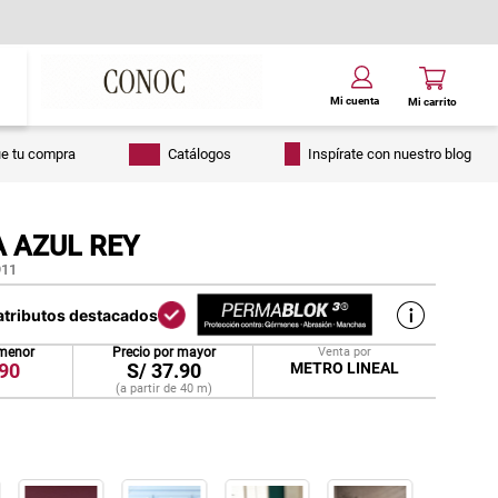
ue tu compra
Catálogos
Inspírate con nuestro blog
 AZUL REY
11
atributos destacados
 menor
Precio por mayor
Venta por
90
S/
37.90
METRO LINEAL
(a partir de
40
m
)