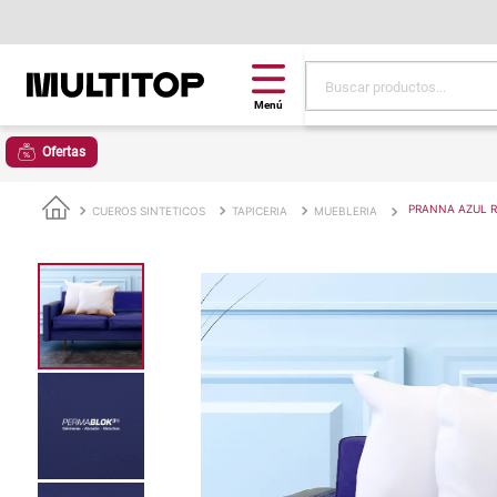
Buscar productos...
Términos más buscad
Ofertas
papel tapiz
alfombra
PRANNA AZUL 
CUEROS SINTETICOS
TAPICERIA
MUEBLERIA
puff
espuma
tela
piso
lona
cojin
pisos