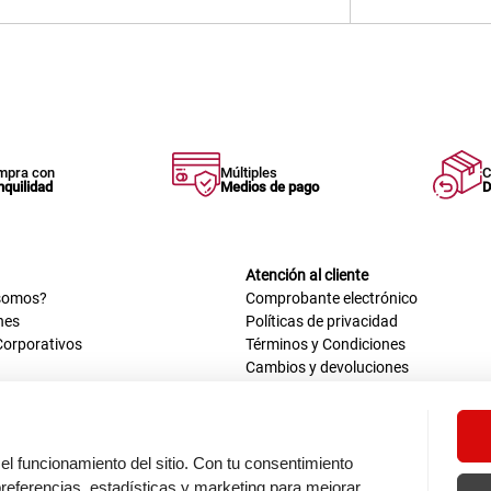
mpra con
Múltiples
C
nquilidad
Medios de pago
D
Atención al cliente
somos?
Comprobante electrónico
nes
Políticas de privacidad
Corporativos
Términos y Condiciones
Cambios y devoluciones
us datos
Mis comprobantes electrónicos
ión OEA
Libro de reclamaciones
n nosotros
ca
el funcionamiento del sitio. Con tu consentimiento
tos 670 - 699, La Victoria
eferencias, estadísticas y marketing para mejorar