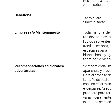
Resistente a la ab
Antimicótico
Beneficios
Tacto cuero
Suave al tacto
Limpieza y/o Mantenimiento
Toda mancha, der
rapidez para evit
líquidos solventes
(Metiletilcetona),
especiales para lim
blanca limpia y li
tapiz, por lo meno
Recomendaciones adicionales/
Se recomienda lim
advertencias
apariencia y prev
Para el proceso de
tamaño de costura
costura en el mism
el desgarre. Aseg
producto para ter
variar ligeramente
exacta no se pued