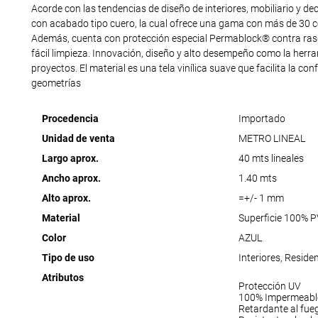
Acorde con las tendencias de diseño de interiores, mobiliario y d
con acabado tipo cuero, la cual ofrece una gama con más de 30 co
Además, cuenta con protección especial Permablock® contra ras
fácil limpieza. Innovación, diseño y alto desempeño como la herra
proyectos. El material es una tela vinílica suave que facilita la co
geometrías
Procedencia
Importado
Unidad de venta
METRO LINEAL
Largo aprox.
40 mts lineales
Ancho aprox.
1.40 mts
Alto aprox.
=+/- 1 mm
Material
Superficie 100% 
Color
AZUL
Tipo de uso
Interiores, Reside
Atributos
Protección UV
100% Impermeabl
Retardante al fue