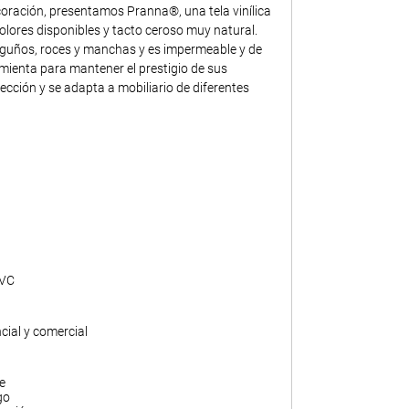
ecoración, presentamos Pranna®, una tela vinílica
lores disponibles y tacto ceroso muy natural.
guños, roces y manchas y es impermeable y de
mienta para mantener el prestigio de sus
nfección y se adapta a mobiliario de diferentes
PVC
ncial y comercial
e
go