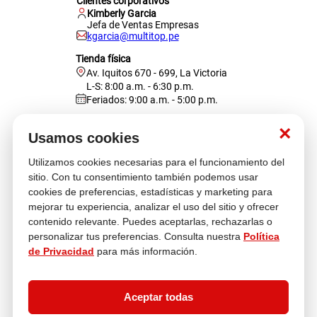
Clientes corporativos
Kimberly Garcia
Jefa de Ventas Empresas
kgarcia@multitop.pe
Tienda física
Av. Iquitos 670 - 699, La Victoria
L-S: 8:00 a.m. - 6:30 p.m.
Feriados: 9:00 a.m. - 5:00 p.m.
Nosotros
×
Usamos cookies
Utilizamos cookies necesarias para el funcionamiento del
Atención al cliente
sitio. Con tu consentimiento también podemos usar
cookies de preferencias, estadísticas y marketing para
mejorar tu experiencia, analizar el uso del sitio y ofrecer
contenido relevante. Puedes aceptarlas, rechazarlas o
Descubre más
personalizar tus preferencias. Consulta nuestra
Política
de Privacidad
para más información.
Aceptar todas