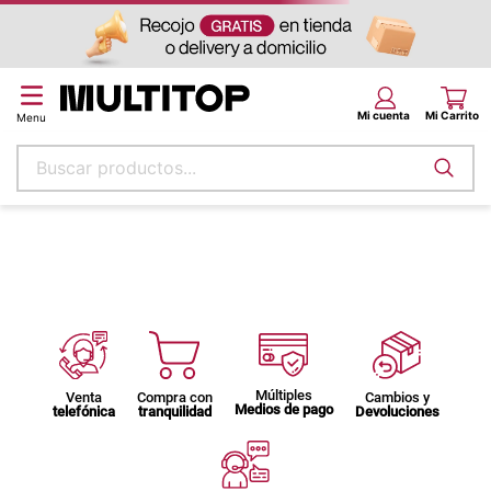
Buscar productos...
Términos más buscados
papel tapiz
alfombra
puff
espuma
Múltiples
Venta
Compra con
Cambios y
piso
Medios de pago
telefónica
tranquilidad
Devoluciones
tela
lona