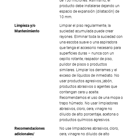
de 150 micrones. Asimismo, el
producto debe instalarse dejando un
espacio de expansión (dilatación) de
10 mm.
Limpieza y/o
Limpiar el piso regularmente, la
Mantenimiento
suciedad acumulada puede crear
rayones. Eliminar toda la suciedad con
una escoba suave o una aspiradora
que tenga el accesorio necesario para
superficies duras – nunca con un
cepillo rotante, raspador de piso,
pulidor de pisos o productos
similares. Limpiar los derrames y el
exceso de líquidos de inmediato. No
usar productos agresivos, jabón,
productos abrasivos o agentes que
contengan cera u aceite.
Recomendamos el uso de una mopa o
trapo húmedo. No usar limpiadores
abrasivos, cloro, cera, vinagre no
diluido de alto porcentaje, acetona o
productos químicos agresivos.
Recomendaciones
No use limpiadores abrasivos, cloro,
adicionales/
cera, vinagre no diluido de alto