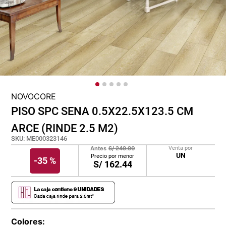
lona
pisos
plastico
NOVOCORE
PISO SPC SENA 0.5X22.5X123.5 CM
ARCE (RINDE 2.5 M2)
SKU
:
ME000323146
Antes
S/
249.90
Venta por
UN
Precio por menor
-
35 %
S/
162.44
Colores