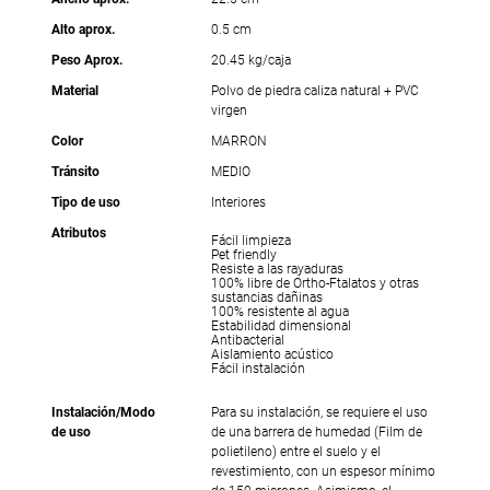
Alto aprox.
0.5 cm
Peso Aprox.
20.45 kg/caja
Material
Polvo de piedra caliza natural + PVC
virgen
Color
MARRON
Tránsito
MEDIO
Tipo de uso
Interiores
Atributos
Fácil limpieza
Pet friendly
Resiste a las rayaduras
100% libre de Ortho-Ftalatos y otras
sustancias dañinas
100% resistente al agua
Estabilidad dimensional
Antibacterial
Aislamiento acústico
Fácil instalación
Instalación/Modo
Para su instalación, se requiere el uso
de uso
de una barrera de humedad (Film de
polietileno) entre el suelo y el
revestimiento, con un espesor mínimo