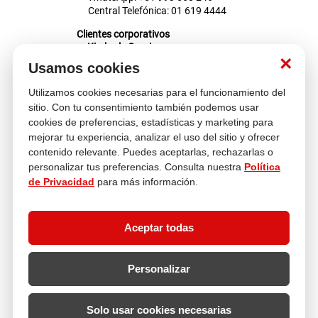
Central Telefónica: 01 619 4444
Clientes corporativos
Kimberly Garcia
Jefa de Ventas Empresas
×
Usamos cookies
kgarcia@multitop.pe
Tienda física
Utilizamos cookies necesarias para el funcionamiento del
Av. Iquitos 670 - 699, La Victoria
sitio. Con tu consentimiento también podemos usar
L-S: 8:00 a.m. - 6:30 p.m.
cookies de preferencias, estadísticas y marketing para
Feriados: 9:00 a.m. - 5:00 p.m.
mejorar tu experiencia, analizar el uso del sitio y ofrecer
contenido relevante. Puedes aceptarlas, rechazarlas o
Nosotros
personalizar tus preferencias. Consulta nuestra
Política
de Privacidad
para más información.
Atención al cliente
Aceptar todas
Descubre más
Personalizar
Solo usar cookies necesarias