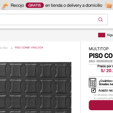
os
Sig
PISO COMBI VINILOOK
MULTITOP
OTRIZ
PISO CO
SKU
:
000000028
Precio por
S/
20.
¿Cuántos 
lineales n
Acepto rec
Si deseas rea
a comunicarte