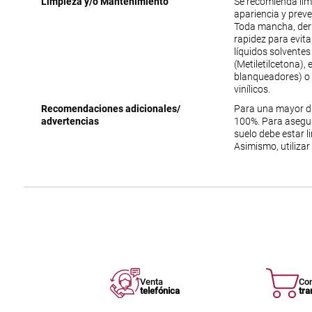
Limpieza y/o Mantenimiento
Se recomienda lim
apariencia y prev
Toda mancha, der
rapidez para evit
líquidos solventes
(Metiletilcetona),
blanqueadores) o 
vinílicos.
Recomendaciones adicionales/
Para una mayor du
advertencias
100%. Para asegur
suelo debe estar li
Asimismo, utilizar
Venta
Co
telefónica
tra