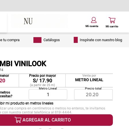
ue tu compra
Catálogos
Inspírate con nuestro blog
MBI VINILOOK
74
 menor
Precio por mayor
Venta por
20
S/
17.90
METRO LINEAL
(a partir de
25
m
)
Metro Lineal
Precio total
metros
ecesitas?
ibir mi producto en
metros lineales
lizar una compra en centímetros o metros no enteros, te invitamos
 con nuestra central telefónica al 619-4444.
AGREGAR AL CARRITO