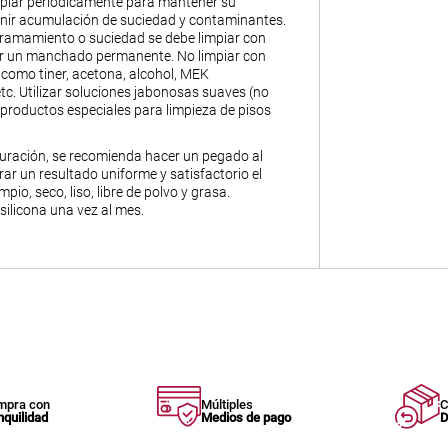
piar periódicamente para mantener su
enir acumulación de suciedad y contaminantes.
ramamiento o suciedad se debe limpiar con
ar un manchado permanente. No limpiar con
 como tiner, acetona, alcohol, MEK
 etc. Utilizar soluciones jabonosas suaves (no
productos especiales para limpieza de pisos
ración, se recomienda hacer un pegado al
ar un resultado uniforme y satisfactorio el
mpio, seco, liso, libre de polvo y grasa.
 silicona una vez al mes.
mpra con
Múltiples
C
nquilidad
Medios de pago
D