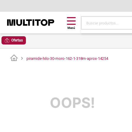
Buscar productos...
Términos más buscad
Ofertas
papel tapiz
alfombra
piramide-hilo-30-moro-162-1-318m-aprox-14254
puff
piso
espuma
OOPS!
tela
cojin
lona
pisos