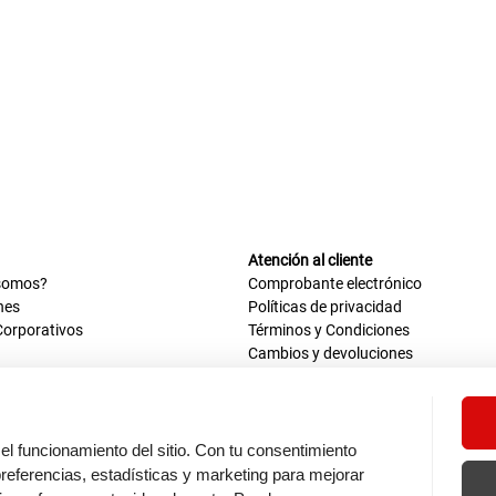
Atención al cliente
somos?
Comprobante electrónico
nes
Políticas de privacidad
Corporativos
Términos y Condiciones
Cambios y devoluciones
us datos
Mis comprobantes electrónicos
ión OEA
Libro de reclamaciones
n nosotros
ca
el funcionamiento del sitio. Con tu consentimiento
tos 670 - 699, La Victoria
eferencias, estadísticas y marketing para mejorar
0 a.m. - 6:30 p.m.