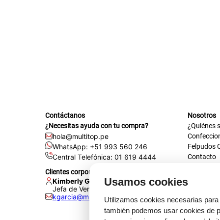
plastico
Contáctanos
Nosotros
¿Necesitas ayuda con tu compra?
¿Quiénes 
hola@multitop.pe
Confeccio
WhatsApp: +51 993 560 246
Felpudos 
Central Telefónica: 01 619 4444
Contacto
Registra t
Clientes corporativos
Certificac
Usamos cookies
Kimberly Garcia
Trabaja co
Jefa de Ventas Empresas
kgarcia@multitop.pe
Tienda físi
Utilizamos cookies necesarias para 
Av. Iqui
también podemos usar cookies de pr
L-S: 8:0