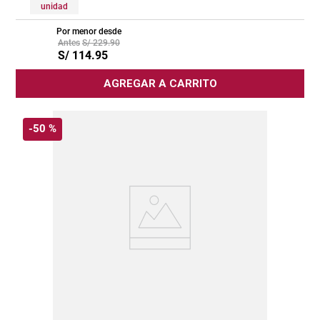
unidad
Por menor desde
S/
229
.
90
S/
114
.
95
AGREGAR A CARRITO
-
50 %