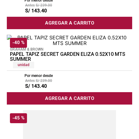
Por menor desde
S/
239
.
00
cojin
S/
143
.
40
pisos
AGREGAR A CARRITO
tapete
-
40 %
GRAHAM & BROWN
PAPEL TAPIZ SECRET GARDEN ELIZA 0.52X10 MTS
SUMMER
unidad
Por menor desde
S/
239
.
00
S/
143
.
40
AGREGAR A CARRITO
-
45 %