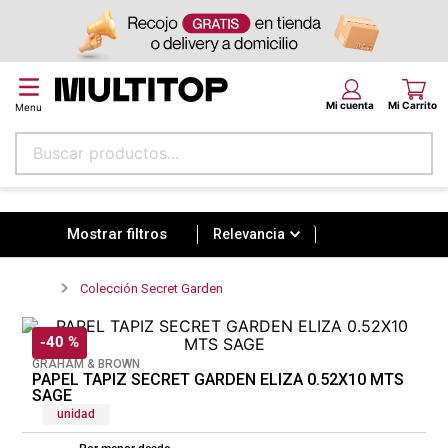
Buscar productos...
Relevancia
Términos más buscados
papel tapiz
Relevancia
alfombra
Colección Secret Garden
puff
espuma
-
40 %
GRAHAM & BROWN
tela
PAPEL TAPIZ SECRET GARDEN ELIZA 0.52X10 MTS
SAGE
piso
unidad
lona