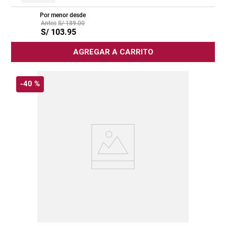
Por menor desde
S/
189
.
00
S/
103
.
95
AGREGAR A CARRITO
-
40 %