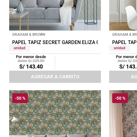
tapete
GRAHAM & BROWN
GRAHAM & B
PAPEL TAPIZ SECRET GARDEN ELIZA 0.52X10 MTS SAG
PAPEL TAP
unidad
unidad
Por menor desde
Por menor 
S/
239
.
00
S/
23
S/
143
.
40
S/
143
.
AGREGAR A CARRITO
AG
-
50 %
-
50 %