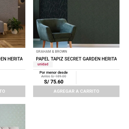
GRAHAM & BROWN
DEN HERITAGE TEXTURE 0.52X10 MTS CHARCOAL
PAPEL TAPIZ SECRET GARDEN HERITAGE T
unidad
Por menor desde
S/
189
.
00
S/
75
.
60
TO
AGREGAR A CARRITO