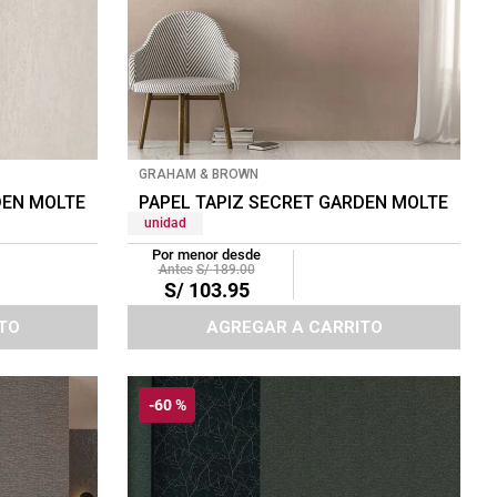
GRAHAM & BROWN
DEN MOLTEN 0.52X10 MTS PALE GOLD
PAPEL TAPIZ SECRET GARDEN MOLTEN 0.5
unidad
Por menor desde
S/
189
.
00
S/
103
.
95
TO
AGREGAR A CARRITO
-
60 %