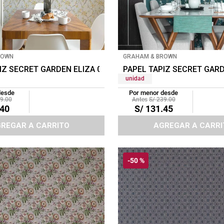
ROWN
GRAHAM & BROWN
E
IZ SECRET GARDEN ELIZA 0.52X10 MTS SUMMER
PAPEL TAPIZ SECRET GARD
unidad
desde
Por menor desde
9
.
00
S/
239
.
00
40
S/
131
.
45
REGAR A CARRITO
AGREGAR A CARRI
-
50 %