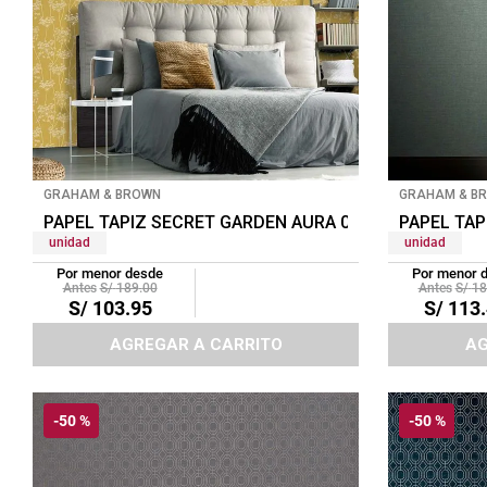
GRAHAM & BROWN
GRAHAM & B
PAPEL TAPIZ SECRET GARDEN AURA 0.52X10 MTS OC
PAPEL TAP
unidad
unidad
Por menor desde
Por menor 
S/
189
.
00
S/
18
S/
103
.
95
S/
113
.
AGREGAR A CARRITO
AG
-
50 %
-
50 %