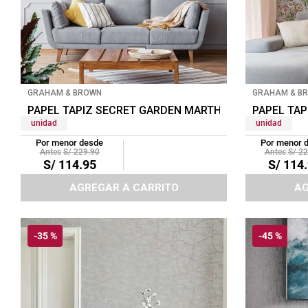
GRAHAM & BROWN
GRAHAM & B
PAPEL TAPIZ SECRET GARDEN MARTHA 0.52X10 MTS V
PAPEL TA
unidad
unidad
Por menor desde
Por menor 
S/
229
.
90
S/
22
S/
114
.
95
S/
114
.
AGREGAR A CARRITO
AG
-
35 %
-
45 %