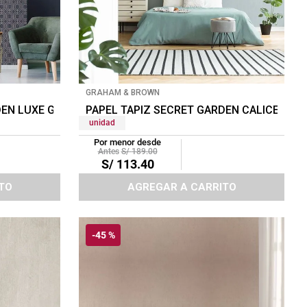
GRAHAM & BROWN
EN LUXE GEO 0.52X10 MTS NAVY
PAPEL TAPIZ SECRET GARDEN CALICEA 0.5
unidad
Por menor desde
S/
189
.
00
S/
113
.
40
TO
AGREGAR A CARRITO
-
45 %