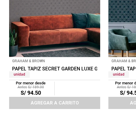
GRAHAM & BROWN
GRAHAM & B
PAPEL TAPIZ SECRET GARDEN LUXE GEO 0.52X10 MT
PAPEL TAP
unidad
unidad
Por menor desde
Por menor 
S/
189
.
00
S/
18
S/
94
.
50
S/
94
.
AGREGAR A CARRITO
AG