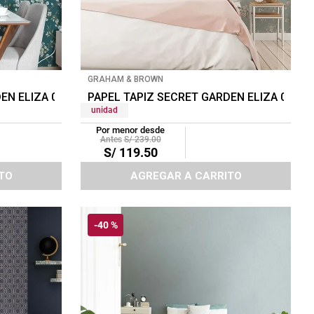
GRAHAM & BROWN
EN ELIZA 0.52X10 MTS TEAL
PAPEL TAPIZ SECRET GARDEN ELIZA 0.52
unidad
Por menor desde
S/
239
.
00
S/
119
.
50
TO
AGREGAR A CARRITO
-
40 %