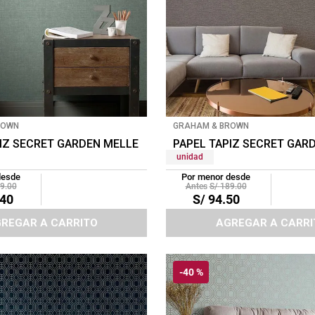
ROWN
GRAHAM & BROWN
HRE
IZ SECRET GARDEN MELLE 0.52X10 MTS DARK GREEN
PAPEL TAPIZ SECRET GAR
unidad
desde
Por menor desde
9
.
00
S/
189
.
00
40
S/
94
.
50
REGAR A CARRITO
AGREGAR A CARRI
-
40 %