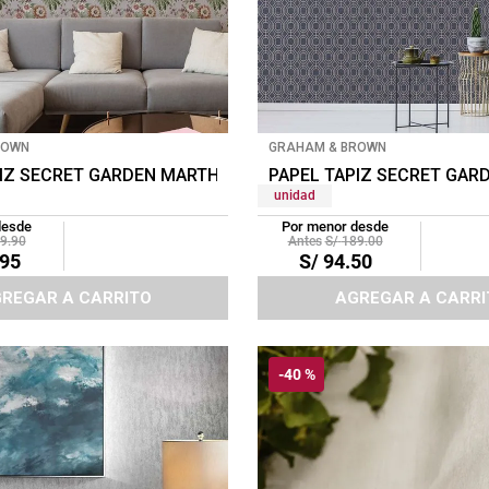
ROWN
GRAHAM & BROWN
IRIDIAN
PIZ SECRET GARDEN MARTHA 0.52X10 MTS MAUVE
PAPEL TAPIZ SECRET GARD
unidad
desde
Por menor desde
9
.
90
S/
189
.
00
95
S/
94
.
50
REGAR A CARRITO
AGREGAR A CARRI
-
40 %