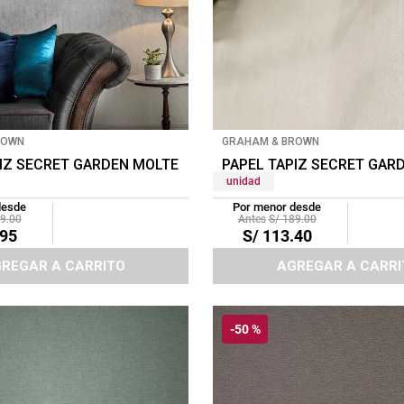
ROWN
GRAHAM & BROWN
 ROSE GOLD
IZ SECRET GARDEN MOLTEN 0.52X10 MTS SILVER
PAPEL TAPIZ SECRET GAR
unidad
desde
Por menor desde
9
.
00
S/
189
.
00
95
S/
113
.
40
REGAR A CARRITO
AGREGAR A CARRI
-
50 %