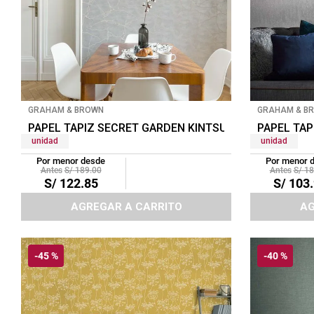
GRAHAM & BROWN
GRAHAM & B
PAPEL TAPIZ SECRET GARDEN KINTSUGI 0.52X10 MTS
PAPEL TAP
unidad
unidad
Por menor desde
Por menor 
S/
189
.
00
S/
18
S/
122
.
85
S/
103
.
AGREGAR A CARRITO
AG
-
45 %
-
40 %