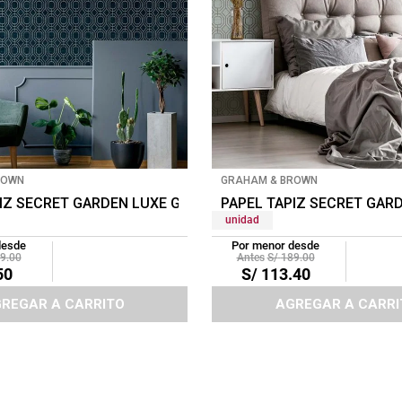
ROWN
GRAHAM & BROWN
S CHARCOAL
IZ SECRET GARDEN LUXE GEO 0.52X10 MTS TEAL
PAPEL TAPIZ SECRET GAR
unidad
desde
Por menor desde
9
.
00
S/
189
.
00
50
S/
113
.
40
REGAR A CARRITO
AGREGAR A CARRI