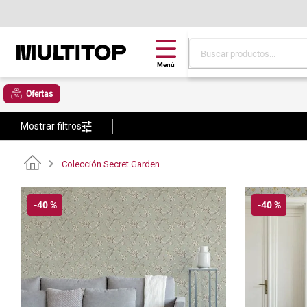
Buscar productos...
Términos más buscad
Ofertas
papel tapiz
Mostrar filtros
alfombra
puff
Colección Secret Garden
espuma
tela
-
40 %
-
40 %
piso
lona
cojin
pisos