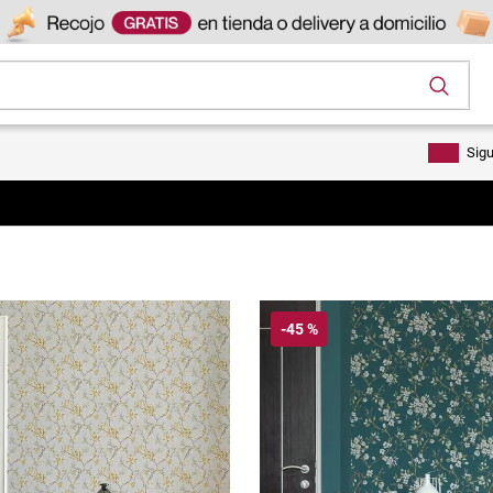
os
Sig
-
45 %