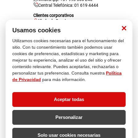
Central Telefónica: 01 619 4444
Clientes corporativos
Kimberly Garcia
Jefa de Ventas Empresas
×
Usamos cookies
kgarcia@multitop.pe
Tienda física
Utilizamos cookies necesarias para el funcionamiento del
Av. Iquitos 670 - 699, La Victoria
sitio. Con tu consentimiento también podemos usar
L-S: 8:00 a.m. - 6:30 p.m.
cookies de preferencias, estadísticas y marketing para
Feriados: 9:00 a.m. - 5:00 p.m.
mejorar tu experiencia, analizar el uso del sitio y ofrecer
contenido relevante. Puedes aceptarlas, rechazarlas o
Nosotros
personalizar tus preferencias. Consulta nuestra
Política
de Privacidad
para más información.
Atención al cliente
Aceptar todas
Descubre más
Personalizar
Solo usar cookies necesarias