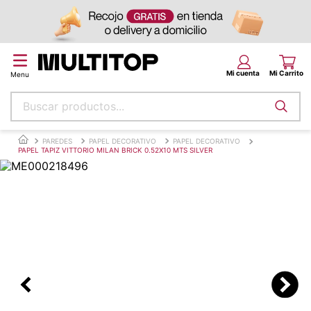
Buscar productos...
Términos más buscados
PAREDES
PAPEL DECORATIVO
PAPEL DECORATIVO
PAPEL TAPIZ VITTORIO MILAN BRICK 0.52X10 MTS SILVER
papel tapiz
alfombra
puff
espuma
piso
tela
lona