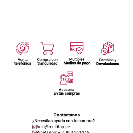
Múltiples
Venta
Compra con
Cambios y
Medios de pago
telefónica
tranquilidad
Devoluciones
Asesoría
En tus compras
Contáctanos
¿Necesitas ayuda con tu compra?
hola@multitop.pe
WhatsApp: +51 993 560 246