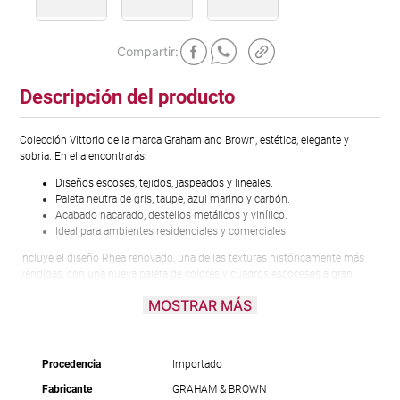
Descripción del producto
Colección Vittorio de la marca Graham and Brown, estética, elegante y
sobria. En ella encontrarás:
Diseños escoses, tejidos, jaspeados y lineales.
Paleta neutra de gris, taupe, azul marino y carbón.
Acabado nacarado, destellos metálicos y vinílico.
Ideal para ambientes residenciales y comerciales.
Incluye el diseño Rhea renovado, una de las texturas históricamente más
vendidas, con una nueva paleta de colores y cuadros escoceses a gran
escala que combinan a la perfección. Para ver la colección completa, click
MOSTRAR MÁS
en el menú de la página, opción “Papel tapiz y Wall panel” y selecciona
“Colección Vittorio”.
Procedencia
Importado
Fabricante
GRAHAM & BROWN