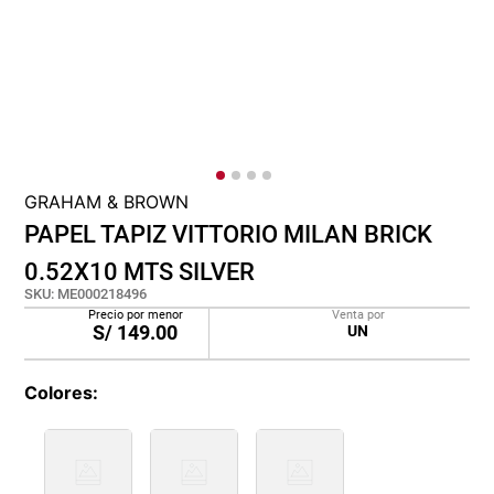
cojin
pisos
tapete
GRAHAM & BROWN
PAPEL TAPIZ VITTORIO MILAN BRICK
0.52X10 MTS SILVER
SKU
:
ME000218496
Precio por menor
Venta por
S/
149.00
UN
Colores