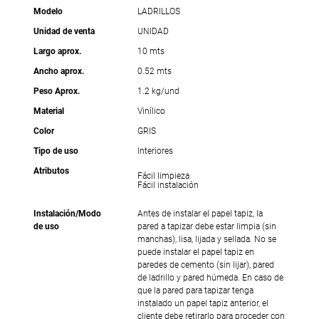
Modelo
LADRILLOS
Unidad de venta
UNIDAD
Largo aprox.
10 mts
Ancho aprox.
0.52 mts
Peso Aprox.
1.2 kg/und
Material
Vinílico
Color
GRIS
Tipo de uso
Interiores
Atributos
Fácil limpieza
Fácil instalación
Instalación/Modo
Antes de instalar el papel tapiz, la
de uso
pared a tapizar debe estar limpia (sin
manchas), lisa, lijada y sellada. No se
puede instalar el papel tapiz en
paredes de cemento (sin lijar), pared
de ladrillo y pared húmeda. En caso de
que la pared para tapizar tenga
instalado un papel tapiz anterior, el
cliente debe retirarlo para proceder con