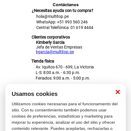
Contáctanos
cojin
¿Necesitas ayuda con tu compra?
hola@multitop.pe
pisos
WhatsApp: +51 993 560 246
Central Telefónica: 01 619 4444
plastico
Clientes corporativos
Kimberly Garcia
Jefa de Ventas Empresas
kgarcia@multitop.pe
Tienda física
Av. Iquitos 670 - 699, La Victoria
L-S: 8:00 a.m. - 6:30 p.m.
Feriados: 9:00 a.m. - 5:00 p.m.
Nosotros
×
Usamos cookies
Utilizamos cookies necesarias para el funcionamiento del
Atención al cliente
sitio. Con tu consentimiento también podemos usar
cookies de preferencias, estadísticas y marketing para
mejorar tu experiencia, analizar el uso del sitio y ofrecer
contenido relevante. Puedes aceptarlas, rechazarlas o
Descubre más