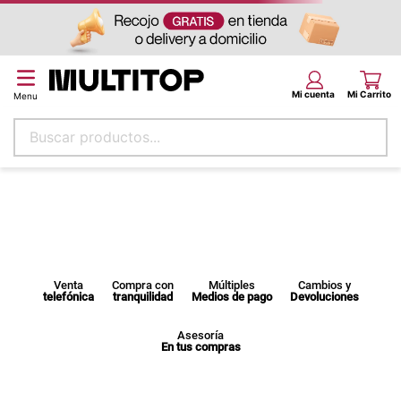
Buscar productos...
Términos más buscados
papel tapiz
alfombra
puff
Venta
Compra con
Múltiples
Cambios y
telefónica
tranquilidad
Medios de pago
Devoluciones
piso
espuma
Asesoría
En tus compras
tela
lona