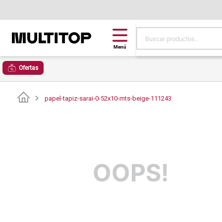
Buscar productos...
Términos más buscad
Ofertas
papel tapiz
alfombra
papel-tapiz-sarai-0-52x10-mts-beige-111243
puff
espuma
tela
OOPS!
piso
lona
cojin
pisos