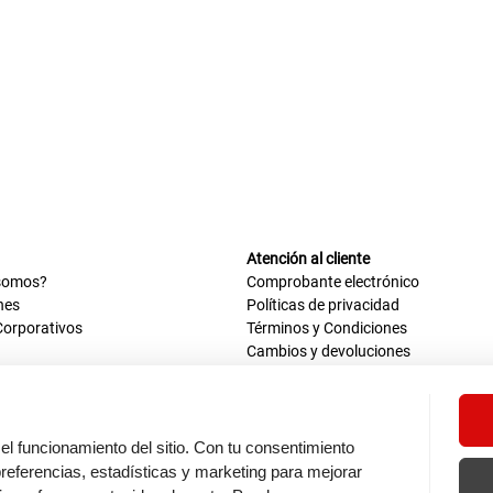
Atención al cliente
somos?
Comprobante electrónico
nes
Políticas de privacidad
Corporativos
Términos y Condiciones
Cambios y devoluciones
us datos
Mis comprobantes electrónicos
ión OEA
Libro de reclamaciones
n nosotros
ca
el funcionamiento del sitio. Con tu consentimiento
tos 670 - 699, La Victoria
eferencias, estadísticas y marketing para mejorar
0 a.m. - 6:30 p.m.