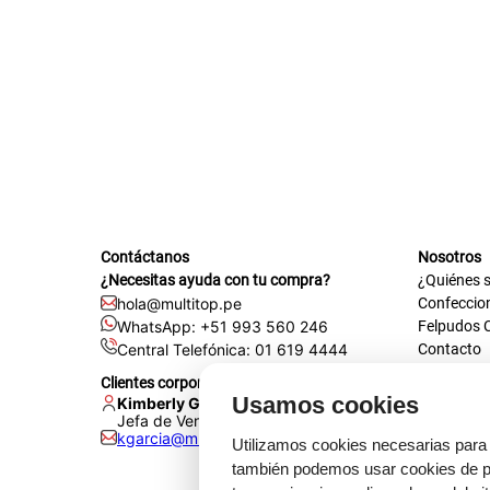
tapete
Contáctanos
Nosotros
¿Necesitas ayuda con tu compra?
¿Quiénes 
hola@multitop.pe
Confeccio
WhatsApp: +51 993 560 246
Felpudos 
Central Telefónica: 01 619 4444
Contacto
Registra t
Clientes corporativos
Certificac
Usamos cookies
Kimberly Garcia
Trabaja co
Jefa de Ventas Empresas
kgarcia@multitop.pe
Tienda físi
Utilizamos cookies necesarias para 
Av. Iqui
también podemos usar cookies de pr
L-S: 8:0