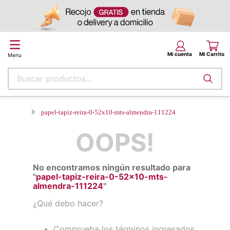
Buscar productos...
papel-tapiz-reira-0-52x10-mts-almendra-111224
OOPS!
No encontramos ningún resultado para
"
papel-tapiz-reira-0-52x10-mts-
almendra-111224
"
¿Qué debo hacer?
Comprueba los términos ingresados