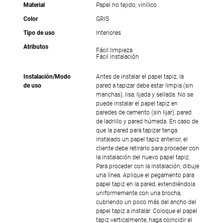
Material
Papel no tejido; vinílico
Color
GRIS
Tipo de uso
Interiores
Atributos
Fácil limpieza
Fácil instalación
Instalación/Modo
Antes de instalar el papel tapiz, la
de uso
pared a tapizar debe estar limpia (sin
manchas), lisa, lijada y sellada. No se
puede instalar el papel tapiz en
paredes de cemento (sin lijar), pared
de ladrillo y pared húmeda. En caso de
que la pared para tapizar tenga
instalado un papel tapiz anterior, el
cliente debe retirarlo para proceder con
la instalación del nuevo papel tapiz.
Para proceder con la instalación, dibuje
una línea. Aplique el pegamento para
papel tapiz en la pared, extendiéndola
uniformemente con una brocha,
cubriendo un poco más del ancho del
papel tapiz a instalar. Coloque el papel
tapiz verticalmente, haga coincidir el