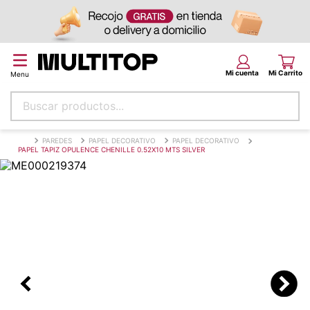
Buscar productos...
Términos más buscados
PAREDES
PAPEL DECORATIVO
PAPEL DECORATIVO
PAPEL TAPIZ OPULENCE CHENILLE 0.52X10 MTS SILVER
papel tapiz
alfombra
puff
espuma
piso
tela
lona