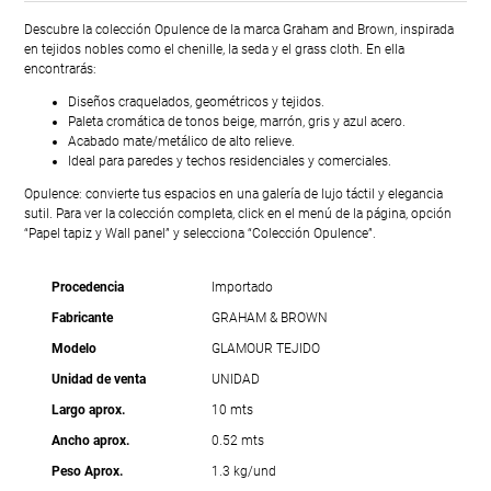
Descubre la colección Opulence de la marca Graham and Brown, inspirada
en tejidos nobles como el chenille, la seda y el grass cloth. En ella
encontrarás:
Diseños craquelados, geométricos y tejidos.
Paleta cromática de tonos beige, marrón, gris y azul acero.
Acabado mate/metálico de alto relieve.
Ideal para paredes y techos residenciales y comerciales.
Opulence: convierte tus espacios en una galería de lujo táctil y elegancia
sutil. Para ver la colección completa, click en el menú de la página, opción
“Papel tapiz y Wall panel” y selecciona “Colección Opulence”.
Procedencia
Importado
Fabricante
GRAHAM & BROWN
Modelo
GLAMOUR TEJIDO
Unidad de venta
UNIDAD
Largo aprox.
10 mts
Ancho aprox.
0.52 mts
Peso Aprox.
1.3 kg/und