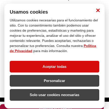
Nosotros
×
Usamos cookies
Utilizamos cookies necesarias para el funcionamiento del
Atención al cliente
sitio. Con tu consentimiento también podemos usar
cookies de preferencias, estadísticas y marketing para
mejorar tu experiencia, analizar el uso del sitio y ofrecer
contenido relevante. Puedes aceptarlas, rechazarlas o
Descubre más
personalizar tus preferencias. Consulta nuestra
Política
de Privacidad
para más información.
Aceptar todas
Personalizar
Solo usar cookies necesarias
¿Cuántas unidades necesitas?
AGREGAR AL CARRITO