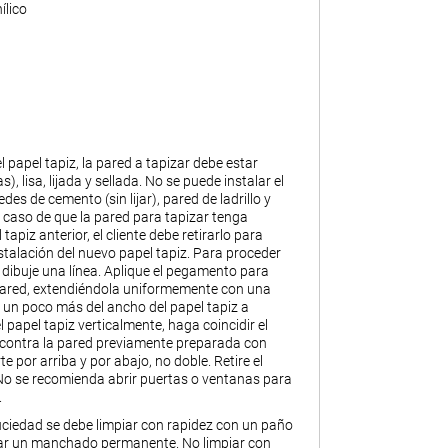
ílico
l papel tapiz, la pared a tapizar debe estar
), lisa, lijada y sellada. No se puede instalar el
des de cemento (sin lijar), pared de ladrillo y
caso de que la pared para tapizar tenga
tapiz anterior, el cliente debe retirarlo para
stalación del nuevo papel tapiz. Para proceder
, dibuje una línea. Aplique el pegamento para
 pared, extendiéndola uniformemente con una
 un poco más del ancho del papel tapiz a
l papel tapiz verticalmente, haga coincidir el
 contra la pared previamente preparada con
 por arriba y por abajo, no doble. Retire el
No se recomienda abrir puertas o ventanas para
.
iedad se debe limpiar con rapidez con un paño
ar un manchado permanente. No limpiar con