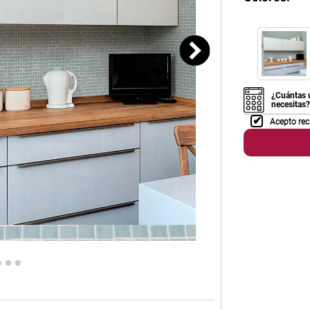
¿Cuántas 
necesitas?
Acepto rec