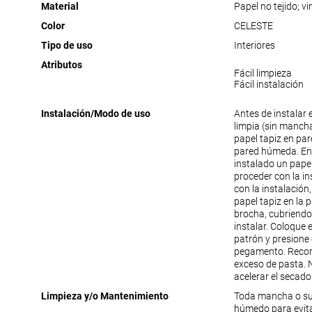
Material
Papel no tejido; vin
Color
CELESTE
Tipo de uso
Interiores
Atributos
Fácil limpieza
Fácil instalación
Instalación/Modo de uso
Antes de instalar e
limpia (sin manchas
papel tapiz en pare
pared húmeda. En 
instalado un papel 
proceder con la in
con la instalación
papel tapiz en la
brocha, cubriendo
instalar. Coloque e
patrón y presione
pegamento. Recorte
exceso de pasta. 
acelerar el secado
Limpieza y/o Mantenimiento
Toda mancha o suc
húmedo para evit