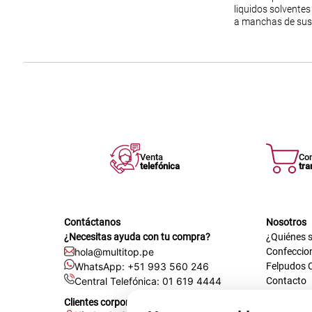
liquidos solventes
a manchas de sust
Venta
Co
telefónica
tra
Contáctanos
Nosotros
¿Necesitas ayuda con tu compra?
¿Quiénes 
hola@multitop.pe
Confeccio
WhatsApp: +51 993 560 246
Felpudos 
Central Telefónica: 01 619 4444
Contacto
Registra t
Clientes corporativos
Certificac