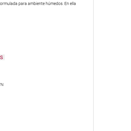
formulada para ambiente húmedos. En ella
S
cción completa, click en el menú de la página,
WN