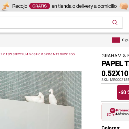
os
Sig
IZ OASIS SPECTRUM MOSAIC 0.52X10 MTS DUCK EGG
GRAHAM & 
PAPEL 
0.52X10
SKU
:
ME0002185
-
60 
Promoci
Máximo 
Colores