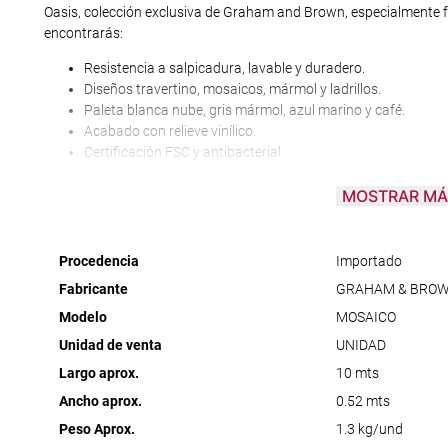
Oasis, colección exclusiva de Graham and Brown, especialmente 
encontrarás:
Resistencia a salpicadura, lavable y duradero.
Diseños travertino, mosaicos, mármol y ladrillos.
Paleta blanca nube, gris mármol, azul marino y café.
Acabado con relieve vinílico.
Certificación FSC y antibacterial.
Ideal para cocinas y baños.
MOSTRAR MÁ
Transmite modernidad en tus ambientes con Oasis. Para ver la cole
opción “Papel tapiz y Wall panel” y selecciona “Colección Oasis”.
Procedencia
Importado
Fabricante
GRAHAM & BRO
Modelo
MOSAICO
Unidad de venta
UNIDAD
Largo aprox.
10 mts
Ancho aprox.
0.52 mts
Peso Aprox.
1.3 kg/und