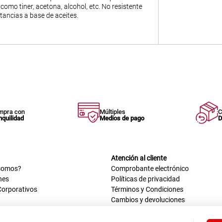
 como tiner, acetona, alcohol, etc. No resistente
ancias a base de aceites.
mpra con
Múltiples
C
nquilidad
Medios de pago
D
Atención al cliente
somos?
Comprobante electrónico
nes
Políticas de privacidad
Corporativos
Términos y Condiciones
Cambios y devoluciones
us datos
Mis comprobantes electrónicos
ión OEA
Libro de reclamaciones