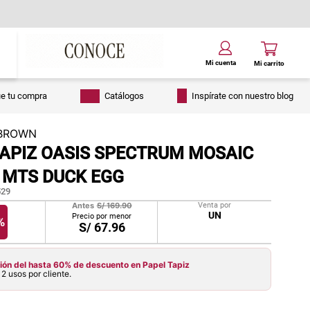
ue tu compra
Catálogos
Inspírate con nuestro blog
BROWN
TAPIZ OASIS SPECTRUM MOSAIC
 MTS DUCK EGG
29
Antes
S/
169.90
Venta por
UN
Precio por menor
%
S/
67.96
ón del hasta 60% de descuento en Papel Tapiz
2 usos por cliente.