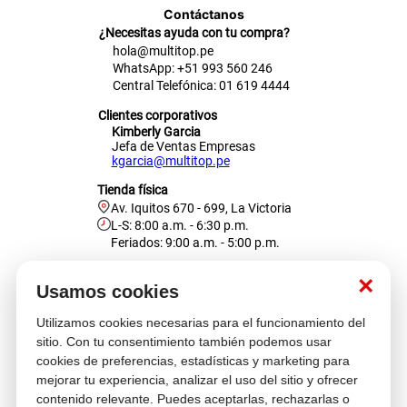
Contáctanos
cojin
¿Necesitas ayuda con tu compra?
hola@multitop.pe
pisos
WhatsApp: +51 993 560 246
Central Telefónica: 01 619 4444
tapete
Clientes corporativos
Kimberly Garcia
Jefa de Ventas Empresas
kgarcia@multitop.pe
Tienda física
Av. Iquitos 670 - 699, La Victoria
L-S: 8:00 a.m. - 6:30 p.m.
Feriados: 9:00 a.m. - 5:00 p.m.
Nosotros
×
Usamos cookies
Utilizamos cookies necesarias para el funcionamiento del
Atención al cliente
sitio. Con tu consentimiento también podemos usar
cookies de preferencias, estadísticas y marketing para
mejorar tu experiencia, analizar el uso del sitio y ofrecer
contenido relevante. Puedes aceptarlas, rechazarlas o
Descubre más