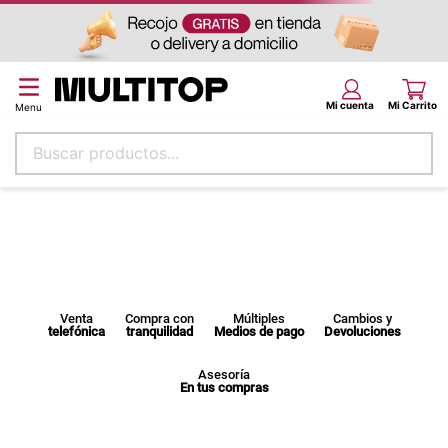
Buscar productos...
Términos más buscados
papel tapiz
alfombra
puff
Venta
Compra con
Múltiples
Cambios y
telefónica
tranquilidad
Medios de pago
Devoluciones
espuma
piso
Asesoría
En tus compras
tela
lona