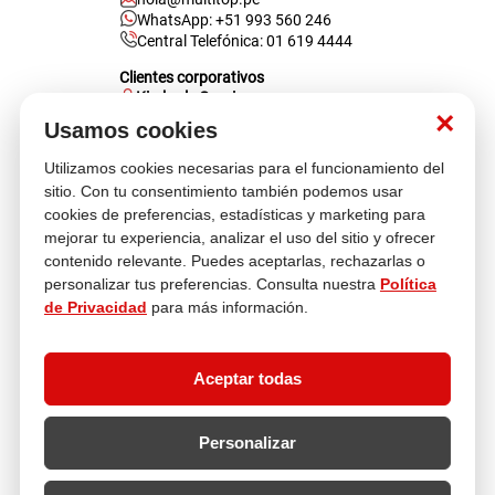
WhatsApp: +51 993 560 246
Central Telefónica: 01 619 4444
Clientes corporativos
Kimberly Garcia
Jefa de Ventas Empresas
×
Usamos cookies
kgarcia@multitop.pe
Tienda física
Utilizamos cookies necesarias para el funcionamiento del
Av. Iquitos 670 - 699, La Victoria
sitio. Con tu consentimiento también podemos usar
L-S: 8:00 a.m. - 6:30 p.m.
cookies de preferencias, estadísticas y marketing para
Feriados: 9:00 a.m. - 5:00 p.m.
mejorar tu experiencia, analizar el uso del sitio y ofrecer
contenido relevante. Puedes aceptarlas, rechazarlas o
Nosotros
personalizar tus preferencias. Consulta nuestra
Política
de Privacidad
para más información.
Atención al cliente
Aceptar todas
Descubre más
Personalizar