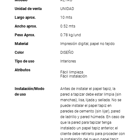
Modelo
RETRO
Unidad de venta
UNIDAD
Largo aprox.
10 mts
Ancho aprox.
0.52 mts
Peso Aprox.
0.78 kg/und
Material
Impresión digital, papel no tejido
Color
DISEÑO
Tipo de uso
Interiores
Atributos
Fácil limpieza
Fácil instalación
Instalación/Modo
Antes de instalar el papel tapiz, la
de uso
pared a tapizar debe estar limpia (sin
manchas), lisa, lijada y sellada. No se
puede instalar el papel tapiz en
paredes de cemento (sin lijar), pared
de ladrillo y pared húmeda. En caso de
que la pared para tapizar tenga
instalado un papel tapiz anterior, el
cliente debe retirarlo para proceder con
la instalación del nuevo papel tapiz.