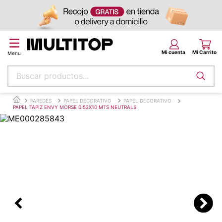
Buscar productos...
Términos más buscados
PAREDES
PAPEL DECORATIVO
PAPEL DECORATIVO
PAPEL TAPIZ ENVY MORSE 0.52X10 MTS NEUTRALS
papel tapiz
alfombra
puff
espuma
piso
tela
lona