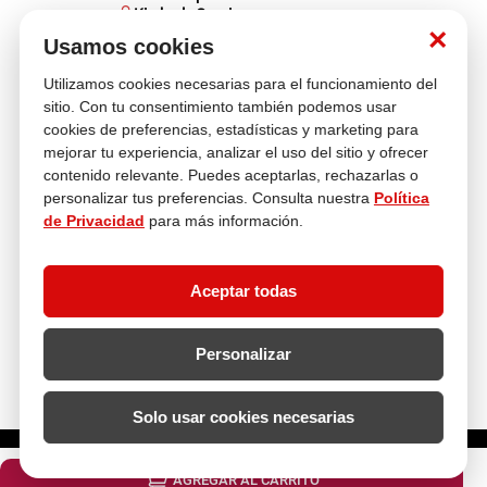
Kimberly Garcia
Jefa de Ventas Empresas
×
Usamos cookies
kgarcia@multitop.pe
Tienda física
Utilizamos cookies necesarias para el funcionamiento del
Av. Iquitos 670 - 699, La Victoria
sitio. Con tu consentimiento también podemos usar
L-S: 8:00 a.m. - 6:30 p.m.
cookies de preferencias, estadísticas y marketing para
Feriados: 9:00 a.m. - 5:00 p.m.
mejorar tu experiencia, analizar el uso del sitio y ofrecer
contenido relevante. Puedes aceptarlas, rechazarlas o
Nosotros
personalizar tus preferencias. Consulta nuestra
Política
de Privacidad
para más información.
Atención al cliente
Aceptar todas
Descubre más
Personalizar
Solo usar cookies necesarias
¿Cuántas unidades necesitas?
AGREGAR AL CARRITO