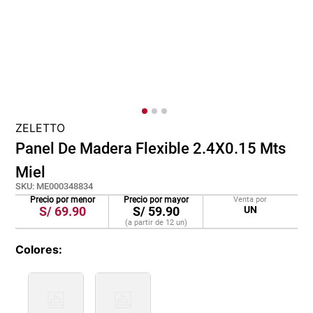
cojin
pisos
tapete
ZELETTO
Panel De Madera Flexible 2.4X0.15 Mts
Miel
SKU
:
ME000348834
Precio por menor
Precio por mayor
Venta por
S/
69.90
S/
59.90
UN
(a partir de
12
un
)
Colores