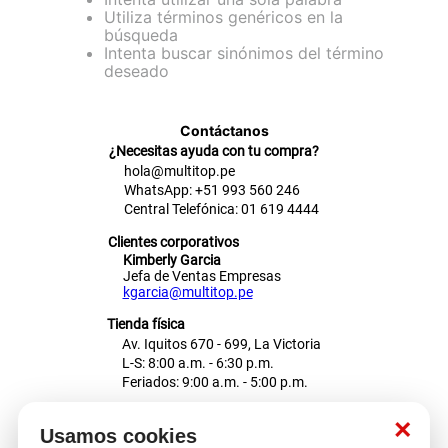
Utiliza términos genéricos en la
cojin
búsqueda
Intenta buscar sinónimos del término
pisos
deseado
plastico
Contáctanos
¿Necesitas ayuda con tu compra?
hola@multitop.pe
WhatsApp: +51 993 560 246
Central Telefónica: 01 619 4444
Clientes corporativos
Kimberly Garcia
Jefa de Ventas Empresas
kgarcia@multitop.pe
Tienda física
Av. Iquitos 670 - 699, La Victoria
L-S: 8:00 a.m. - 6:30 p.m.
Feriados: 9:00 a.m. - 5:00 p.m.
Nosotros
×
Usamos cookies