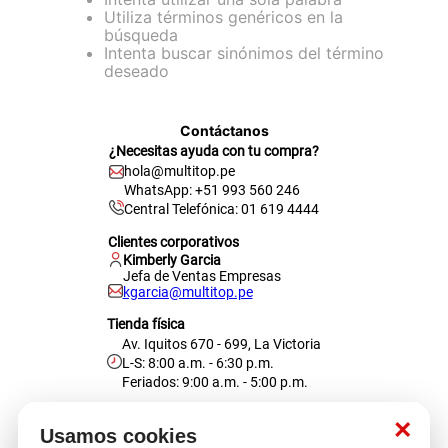
Utiliza términos genéricos en la
cojin
búsqueda
Intenta buscar sinónimos del término
pisos
deseado
tapete
Contáctanos
¿Necesitas ayuda con tu compra?
hola@multitop.pe
WhatsApp: +51 993 560 246
Central Telefónica: 01 619 4444
Clientes corporativos
Kimberly Garcia
Jefa de Ventas Empresas
kgarcia@multitop.pe
Tienda física
Av. Iquitos 670 - 699, La Victoria
L-S: 8:00 a.m. - 6:30 p.m.
Feriados: 9:00 a.m. - 5:00 p.m.
Nosotros
×
Usamos cookies