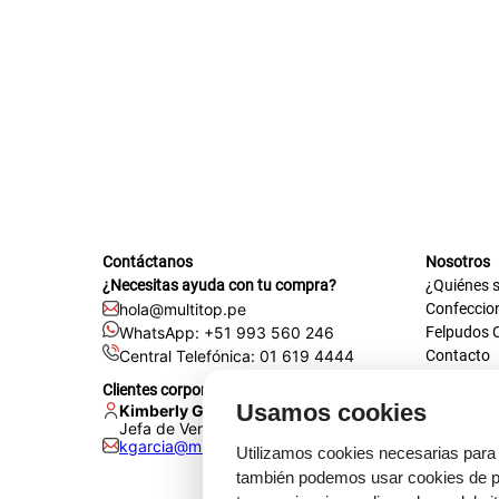
tapete
Contáctanos
Nosotros
¿Necesitas ayuda con tu compra?
¿Quiénes 
hola@multitop.pe
Confeccio
WhatsApp: +51 993 560 246
Felpudos 
Central Telefónica: 01 619 4444
Contacto
Registra t
Clientes corporativos
Certificac
Usamos cookies
Kimberly Garcia
Trabaja co
Jefa de Ventas Empresas
kgarcia@multitop.pe
Tienda físi
Utilizamos cookies necesarias para 
Av. Iqui
también podemos usar cookies de pr
L-S: 8:0