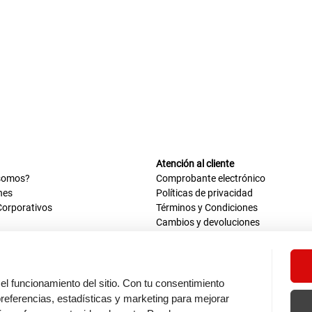
Atención al cliente
somos?
Comprobante electrónico
nes
Políticas de privacidad
Corporativos
Términos y Condiciones
Cambios y devoluciones
us datos
Mis comprobantes electrónicos
ión OEA
Libro de reclamaciones
n nosotros
ca
el funcionamiento del sitio. Con tu consentimiento
tos 670 - 699, La Victoria
eferencias, estadísticas y marketing para mejorar
0 a.m. - 6:30 p.m.