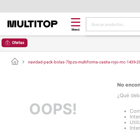
Buscar productos...
Términos más buscad
Ofertas
papel tapiz
alfombra
navidad-pack-bolas-73pzs-multiforma-casita-rojo-mc-1439-2
puff
espuma
No encon
tela
¿Qué deb
OOPS!
piso
Com
lona
Inte
Util
cojin
Inte
pisos