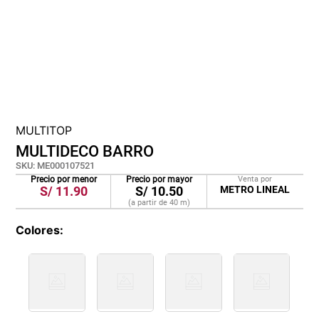
cojin
pisos
tapete
MULTITOP
MULTIDECO BARRO
SKU
:
ME000107521
Precio por menor
Precio por mayor
Venta por
S/
11.90
S/
10.50
METRO LINEAL
(a partir de
40
m
)
Colores