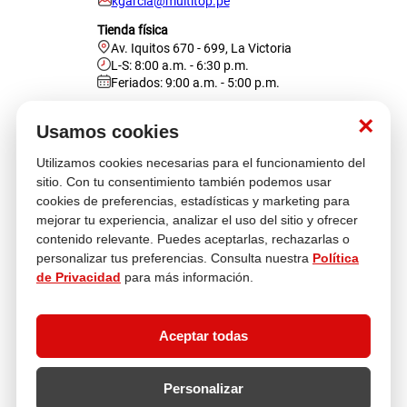
kgarcia@multitop.pe
Tienda física
Av. Iquitos 670 - 699, La Victoria
L-S: 8:00 a.m. - 6:30 p.m.
Feriados: 9:00 a.m. - 5:00 p.m.
Nosotros
×
Usamos cookies
Utilizamos cookies necesarias para el funcionamiento del
Atención al cliente
sitio. Con tu consentimiento también podemos usar
cookies de preferencias, estadísticas y marketing para
mejorar tu experiencia, analizar el uso del sitio y ofrecer
contenido relevante. Puedes aceptarlas, rechazarlas o
Descubre más
personalizar tus preferencias. Consulta nuestra
Política
de Privacidad
para más información.
Aceptar todas
Personalizar