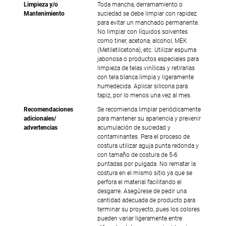
Limpieza y/o
Toda mancha, derramamiento o
Mantenimiento
suciedad se debe limpiar con rapidez
para evitar un manchado permanente.
No limpiar con líquidos solventes
como tiner, acetona, alcohol, MEK
(Metiletilcetona), etc. Utilizar espuma
jabonosa o productos especiales para
limpieza de telas vinílicas y retirarlas
con tela blanca limpia y ligeramente
humedecida. Aplicar silicona para
tapiz, por lo menos una vez al mes.
Recomendaciones
Se recomienda limpiar periódicamente
adicionales/
para mantener su apariencia y prevenir
advertencias
acumulación de suciedad y
contaminantes. Para el proceso de
costura utilizar aguja punta redonda y
con tamaño de costura de 5-6
puntadas por pulgada. No rematar la
costura en el mismo sitio ya que se
perfora el material facilitando el
desgarre. Asegúrese de pedir una
cantidad adecuada de producto para
terminar su proyecto, pues los colores
pueden variar ligeramente entre