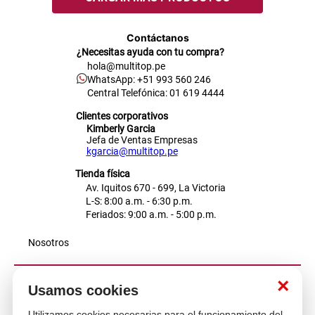
Contáctanos
¿Necesitas ayuda con tu compra?
hola@multitop.pe
WhatsApp: +51 993 560 246
Central Telefónica: 01 619 4444
Clientes corporativos
Kimberly Garcia
Jefa de Ventas Empresas
kgarcia@multitop.pe
Tienda física
Av. Iquitos 670 - 699, La Victoria
L-S: 8:00 a.m. - 6:30 p.m.
Feriados: 9:00 a.m. - 5:00 p.m.
Nosotros
×
Atención al cliente
Usamos cookies
Utilizamos cookies necesarias para el funcionamiento del