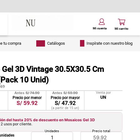
ue tu compra
Catálogos
Inspírate con nuestro blog
 Gel 3D Vintage 30.5X30.5 Cm
(Pack 10 Unid)
69
Antes
S/
74.90
Antes
S/
59.90
Venta por
UN
Precio por menor
Precio por mayor
S/
59.92
S/
47.92
(a partir de
15
un
)
ón del hasta 20% de descuento en Mosaicos Gel 3D
2 usos por cliente.
Unidades
Precio total
unidades