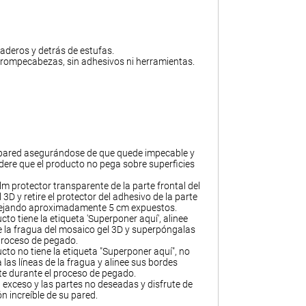
aderos y detrás de estufas.
 rompecabezas, sin adhesivos ni herramientas.
 pared asegurándose de que quede impecable y
dere que el producto no pega sobre superficies
film protector transparente de la parte frontal del
3D y retire el protector del adhesivo de la parte
 dejando aproximadamente 5 cm expuestos.
ucto tiene la etiqueta 'Superponer aquí', alinee
de la fragua del mosaico gel 3D y superpóngalas
proceso de pegado.
ucto no tiene la etiqueta "Superponer aquí", no
las líneas de la fragua y alinee sus bordes
e durante el proceso de pegado.
l exceso y las partes no deseadas y disfrute de
n increíble de su pared.