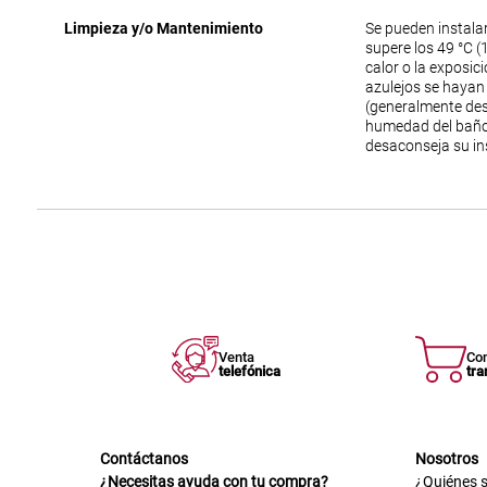
Limpieza y/o Mantenimiento
Se pueden instala
supere los 49 °C (
calor o la exposic
azulejos se hayan
(generalmente des
humedad del baño 
desaconseja su in
Venta
Co
telefónica
tra
Contáctanos
Nosotros
¿Necesitas ayuda con tu compra?
¿Quiénes 