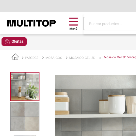
Buscar productos...
Términos más buscad
Ofertas
papel tapiz
alfombra
Mosaico Gel 3D Vinta
PAREDES
MOSAICOS
MOSAICO GEL 3D
puff
espuma
tela
piso
lona
cojin
pisos