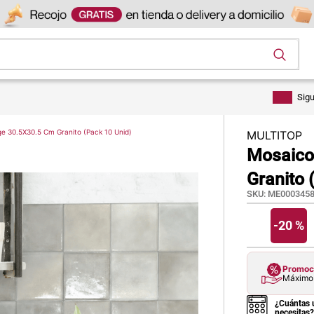
os
Sig
ge 30.5X30.5 Cm Granito (Pack 10 Unid)
MULTITOP
Mosaico
Granito 
SKU
:
ME0003458
-
20 %
Promoci
Máximo 
¿Cuántas 
necesitas?