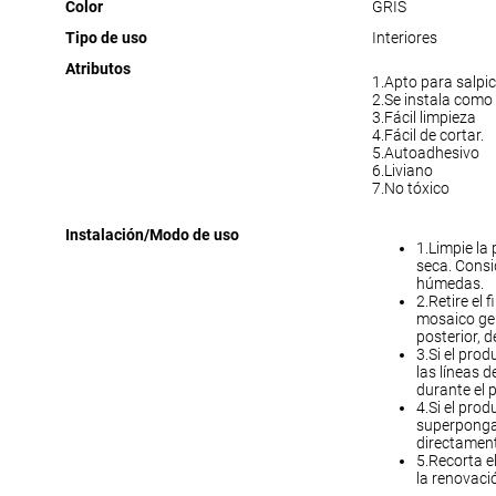
Color
GRIS
Tipo de uso
Interiores
Atributos
1.Apto para salpic
2.Se instala como
3.Fácil limpieza
4.Fácil de cortar.
5.Autoadhesivo
6.Liviano
7.No tóxico
Instalación/Modo de uso
1.Limpie la
seca. Consi
húmedas.
2.Retire el 
mosaico gel 
posterior,
3.Si el prod
las líneas 
durante el 
4.Si el prod
superponga 
directament
5.Recorta e
la renovació