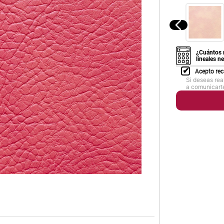
¿Cuántos 
lineales n
Acepto rec
Si deseas rea
a comunicarte