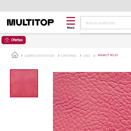
Buscar productos...
Términos más buscad
Ofertas
papel tapiz
alfombra
MAMUT ROJO
CUEROS SINTETICOS
CARTERAS
LISO
puff
espuma
piso
tela
cojin
lona
pisos