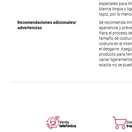
especiales para lim
blanca limpia y li
tapiz, por lo meno
Recomendaciones adicionales/
Se recomienda lim
advertencias
apariencia y prev
Para el proceso de
tamaño de costura
costura en el mism
el desgarre. Aseg
producto para ter
variar ligeramente
exacta no se pued
Venta
Co
telefónica
tra