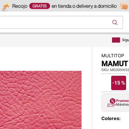
os
Sig
MULTITOP
MAMUT
SKU
:
ME0000652
-
15 %
Promoci
Máximo 
Colores