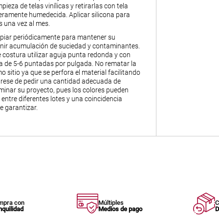
pieza de telas vinílicas y retirarlas con tela
geramente humedecida. Aplicar silicona para
s una vez al mes.
piar periódicamente para mantener su
enir acumulación de suciedad y contaminantes.
 costura utilizar aguja punta redonda y con
 de 5-6 puntadas por pulgada. No rematar la
o sitio ya que se perfora el material facilitando
úrese de pedir una cantidad adecuada de
minar su proyecto, pues los colores pueden
 entre diferentes lotes y una coincidencia
e garantizar.
mpra con
Múltiples
C
nquilidad
Medios de pago
D