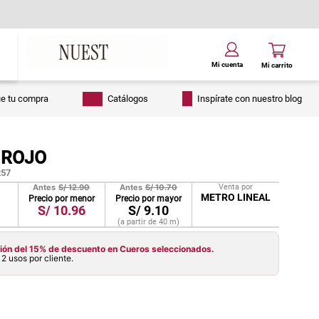
ue tu compra
Catálogos
Inspírate con nuestro blog
 ROJO
57
Antes
S/
12.90
Antes
S/
10.70
Venta por
METRO LINEAL
Precio por menor
Precio por mayor
S/
10.96
S/
9.10
(a partir de
40
m
)
ón del 15% de descuento en Cueros seleccionados.
2 usos por cliente.