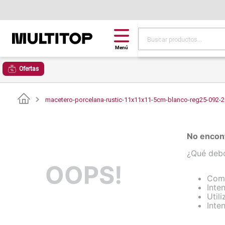
Buscar productos...
Términos más buscad
Ofertas
papel tapiz
alfombra
macetero-porcelana-rustic-11x11x11-5cm-blanco-reg25-092-
puff
piso
No encont
espuma
¿Qué deb
OOPS!
tela
Comp
cojin
Inte
Util
lona
Inte
pisos