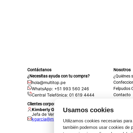
plastico
Contáctanos
Nosotros
¿Necesitas ayuda con tu compra?
¿Quiénes 
hola@multitop.pe
Confeccio
WhatsApp: +51 993 560 246
Felpudos 
Central Telefónica: 01 619 4444
Contacto
Registra t
Clientes corporativos
Certificac
Usamos cookies
Kimberly Garcia
Trabaja co
Jefa de Ventas Empresas
kgarcia@multitop.pe
Tienda físi
Utilizamos cookies necesarias para 
Av. Iqui
también podemos usar cookies de pr
L-S: 8:0