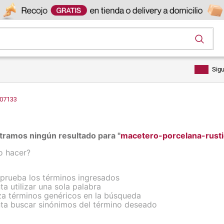
os
Sig
207133
ramos ningún resultado para "
macetero-porcelana-rus
o hacer?
rueba los términos ingresados
nta utilizar una sola palabra
iza términos genéricos en la búsqueda
nta buscar sinónimos del término deseado