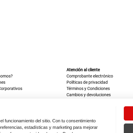
Atención al cliente
somos?
Comprobante electrónico
nes
Políticas de privacidad
Corporativos
Términos y Condiciones
Cambios y devoluciones
us datos
Mis comprobantes electrónicos
ión OEA
Libro de reclamaciones
n nosotros
ca
el funcionamiento del sitio. Con tu consentimiento
tos 670 - 699, La Victoria
eferencias, estadísticas y marketing para mejorar
0 a.m. - 6:30 p.m.