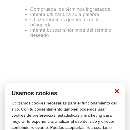
Comprueba los términos ingresados
Intenta utilizar una sola palabra
Utiliza términos genéricos en la
búsqueda
Intenta buscar sinónimos del término
deseado
Contáctanos
¿Necesitas ayuda con tu compra?
hola@multitop.pe
WhatsApp: +51 993 560 246
Central Telefónica: 01 619 4444
Clientes corporativos
×
Usamos cookies
Kimberly Garcia
Jefa de Ventas Empresas
kgarcia@multitop.pe
Utilizamos cookies necesarias para el funcionamiento del
sitio. Con tu consentimiento también podemos usar
Tienda física
cookies de preferencias, estadísticas y marketing para
Av. Iquitos 670 - 699, La Victoria
mejorar tu experiencia, analizar el uso del sitio y ofrecer
L-S: 8:00 a.m. - 6:30 p.m.
contenido relevante. Puedes aceptarlas, rechazarlas o
Feriados: 9:00 a.m. - 5:00 p.m.