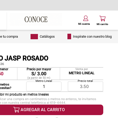
ue tu compra
Catálogos
Inspírate con nuestro blog
O JASP ROSADO
36
 menor
Precio por mayor
Venta por
50
S/
3.00
METRO LINEAL
(a partir de
50
m
)
Metro Lineal
Precio total
metros
ecesitas?
ibir mi producto en
metros lineales
lizar una compra en centímetros o metros no enteros, te invitamos
 con nuestra central telefónica al 619-4444.
AGREGAR AL CARRITO