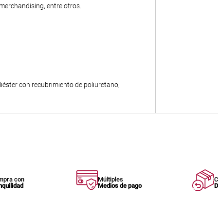
merchandising, entre otros.
liéster con recubrimiento de poliuretano,
mpra con
Múltiples
C
nquilidad
Medios de pago
D