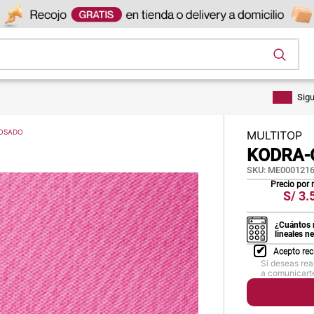
os
Sig
ROSADO
MULTITOP
KODRA-
SKU
:
ME0001216
Precio por
S/
3.
¿Cuántos 
lineales n
Acepto rec
Si deseas rea
a comunicarte