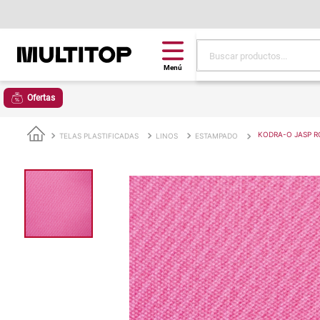
Buscar productos...
Términos más buscad
Ofertas
papel tapiz
alfombra
KODRA-O JASP 
TELAS PLASTIFICADAS
LINOS
ESTAMPADO
puff
espuma
piso
tela
lona
cojin
pisos