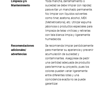
Limpieza y/o
Toda mancha, derramamiento o
Mantenimiento
suciedad se debe limpiar con rapidez
para evitar un manchado permanente.
No limpiar con líquidos solventes
como tiner, acetona, alcohol, MEK
(Metiletilcetona), etc. Utilizar espuma
jabonosa o productos especiales para
limpieza de telas vinílicas y retirarlas
con tela blanca limpia y ligeramente
humedecida.
Recomendaciones
Se recomienda limpiar periódicamente
adicionales/
para mantener su apariencia y prevenir
advertencias
acumulación de suciedad y
contaminantes. Asegúrese de pedir
una cantidad adecuada de producto
para terminar su proyecto, pues los
colores pueden variar ligeramente
entre diferentes lotes y una
coincidencia exacta no se puede
garantizar.