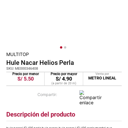
lona
pisos
plastico
MULTITOP
Hule Nacar Helios Perla
SKU
:
ME000346408
Precio por menor
Precio por mayor
Venta por
S/
5.50
S/
4.90
METRO LINEAL
(a partir de
20
m
)
Descripción del producto