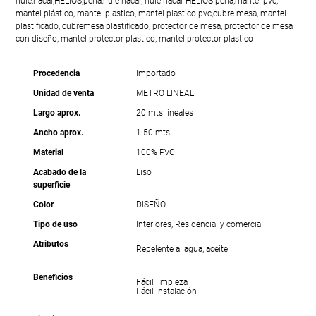
hule,nacar,HELIOS,perla,hule nacar, hule nacar HELIOS perla,mantel pvc,
mantel plástico, mantel plastico, mantel plastico pvc,cubre mesa, mantel
plastificado, cubremesa plastificado, protector de mesa, protector de mesa
con diseño, mantel protector plastico, mantel protector plástico
Procedencia
Importado
Unidad de venta
METRO LINEAL
Largo aprox.
20 mts lineales
Ancho aprox.
1.50 mts
Material
100% PVC
Acabado de la
Liso
superficie
Color
DISEÑO
Tipo de uso
Interiores, Residencial y comercial
Atributos
Repelente al agua, aceite
Beneficios
Fácil limpieza
Fácil instalación