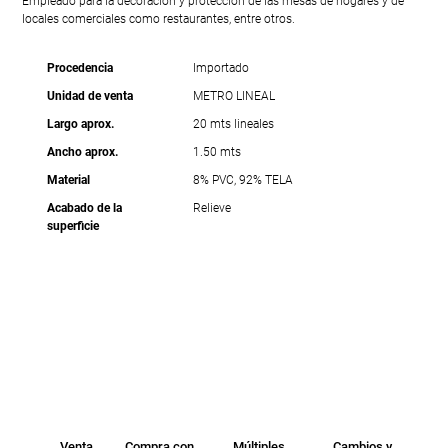
Empleado para la decoración y protección de las mesas de hogares y de
locales comerciales como restaurantes, entre otros.
Procedencia
Importado
Unidad de venta
METRO LINEAL
Largo aprox.
20 mts lineales
Ancho aprox.
1.50 mts
Material
8% PVC, 92% TELA
Acabado de la
Relieve
superficie
Venta
Compra con
Múltiples
Cambios y