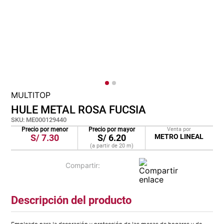
cojin
pisos
plastico
MULTITOP
HULE METAL ROSA FUCSIA
SKU
:
ME000129440
Precio por menor
Precio por mayor
Venta por
S/
7.30
S/
6.20
METRO LINEAL
(a partir de
20
m
)
Descripción del producto