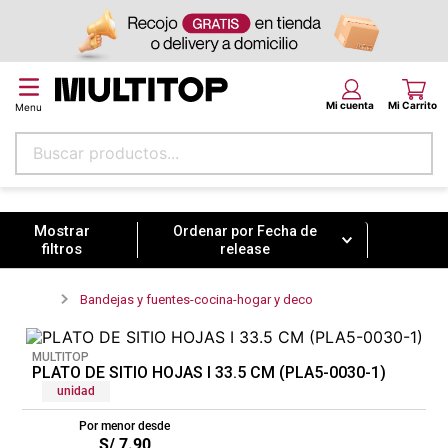
Buscar productos...
Ordenar por
Fecha de release
Términos más buscados
papel tapiz
Ordenar por
Fecha de
release
alfombra
puff
Bandejas y fuentes-cocina-hogar y deco
espuma
MULTITOP
piso
PLATO DE SITIO HOJAS I 33.5 CM (PLA5-0030-1)
unidad
tela
Por menor desde
lona
S/
7
.
90