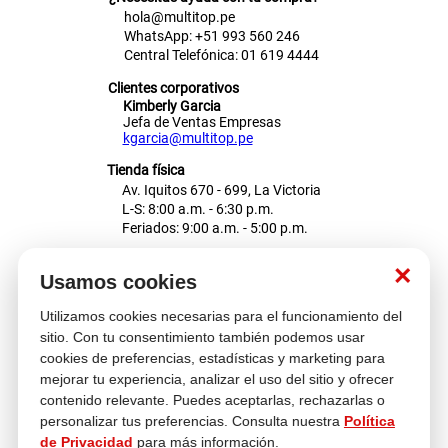
hola@multitop.pe
WhatsApp: +51 993 560 246
Central Telefónica: 01 619 4444
Clientes corporativos
Kimberly Garcia
Jefa de Ventas Empresas
kgarcia@multitop.pe
Tienda física
Av. Iquitos 670 - 699, La Victoria
L-S: 8:00 a.m. - 6:30 p.m.
Feriados: 9:00 a.m. - 5:00 p.m.
Nosotros
×
Usamos cookies
Utilizamos cookies necesarias para el funcionamiento del
Atención al cliente
sitio. Con tu consentimiento también podemos usar
cookies de preferencias, estadísticas y marketing para
mejorar tu experiencia, analizar el uso del sitio y ofrecer
contenido relevante. Puedes aceptarlas, rechazarlas o
Descubre más
personalizar tus preferencias. Consulta nuestra
Política
de Privacidad
para más información.