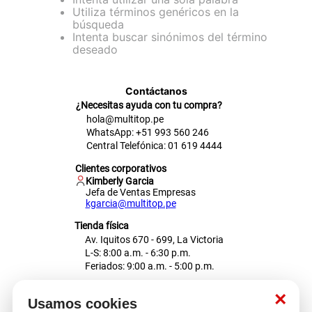
Utiliza términos genéricos en la
cojin
búsqueda
Intenta buscar sinónimos del término
pisos
deseado
tapete
Contáctanos
¿Necesitas ayuda con tu compra?
hola@multitop.pe
WhatsApp: +51 993 560 246
Central Telefónica: 01 619 4444
Clientes corporativos
Kimberly Garcia
Jefa de Ventas Empresas
kgarcia@multitop.pe
Tienda física
Av. Iquitos 670 - 699, La Victoria
L-S: 8:00 a.m. - 6:30 p.m.
Feriados: 9:00 a.m. - 5:00 p.m.
Nosotros
×
Usamos cookies