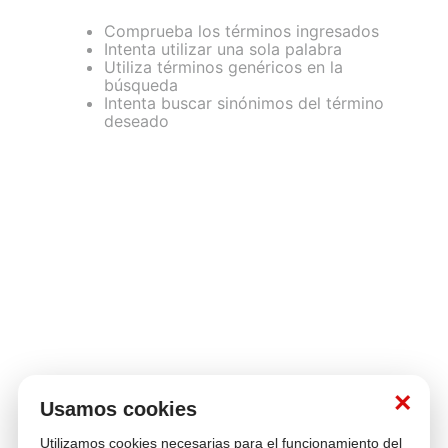
Comprueba los términos ingresados
Intenta utilizar una sola palabra
Utiliza términos genéricos en la
búsqueda
Intenta buscar sinónimos del término
deseado
Contáctanos
¿Necesitas ayuda con tu compra?
hola@multitop.pe
WhatsApp: +51 993 560 246
Central Telefónica: 01 619 4444
Clientes corporativos
Kimberly Garcia
Jefa de Ventas Empresas
kgarcia@multitop.pe
Tienda física
×
Av. Iquitos 670 - 699, La Victoria
Usamos cookies
L-S: 8:00 a.m. - 6:30 p.m.
Utilizamos cookies necesarias para el funcionamiento del
Feriados: 9:00 a.m. - 5:00 p.m.