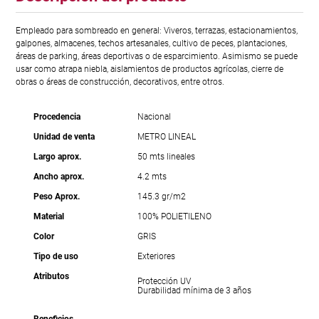
Empleado para sombreado en general: Viveros, terrazas, estacionamientos,
galpones, almacenes, techos artesanales, cultivo de peces, plantaciones,
áreas de parking, áreas deportivas o de esparcimiento. Asimismo se puede
usar como atrapa niebla, aislamientos de productos agrícolas, cierre de
obras o áreas de construcción, decorativos, entre otros.
Procedencia
Nacional
Unidad de venta
METRO LINEAL
Largo aprox.
50 mts lineales
Ancho aprox.
4.2 mts
Peso Aprox.
145.3 gr/m2
Material
100% POLIETILENO
Color
GRIS
Tipo de uso
Exteriores
Atributos
Protección UV
Durabilidad mínima de 3 años
Beneficios