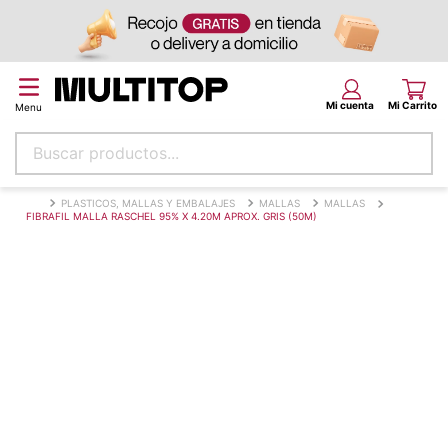
Buscar productos...
Términos más buscados
PLASTICOS, MALLAS Y EMBALAJES
MALLAS
MALLAS
FIBRAFIL MALLA RASCHEL 95% X 4.20M APROX. GRIS (50M)
papel tapiz
alfombra
puff
piso
espuma
tela
lona