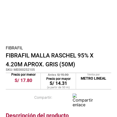
cojin
pisos
plastico
FIBRAFIL
FIBRAFIL MALLA RASCHEL 95% X
4.20M APROX. GRIS (50M)
SKU
:
ME000252105
Precio por menor
Antes
S/
15.90
Venta por
METRO LINEAL
Precio por mayor
S/
17.80
S/
14.31
(a partir de
50
m
)
Descripción del producto