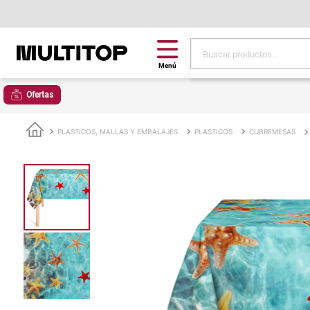
Buscar productos...
Términos más buscad
Ofertas
papel tapiz
alfombra
PLASTICOS, MALLAS Y EMBALAJES
PLASTICOS
CUBREMESAS
puff
espuma
piso
tela
lona
cojin
pisos