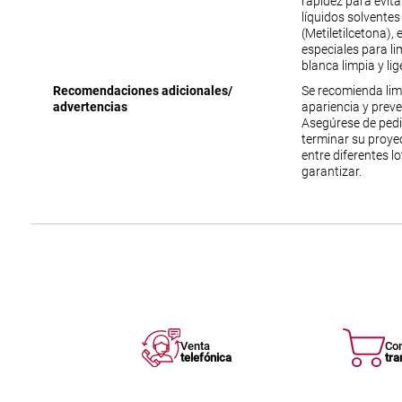
rapidez para evit
líquidos solventes
(Metiletilcetona),
especiales para lim
blanca limpia y l
Recomendaciones adicionales/
Se recomienda lim
advertencias
apariencia y prev
Asegúrese de ped
terminar su proyec
entre diferentes l
garantizar.
Venta
Co
telefónica
tra