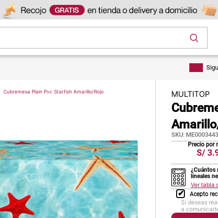
os
Sig
Cubremesa Plain Pvc Starfish Amarillo/Rojo
MULTITOP
Cubremes
Amarillo
SKU
:
ME0003443
Precio por
S/
3.
¿Cuántos 
lineales n
Ver tabla
Acepto rec
Si deseas rea
a comunicarte