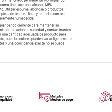
ar un manchado permanente. No limpiar con
 como tiner, acetona, alcohol, MEK
 etc. Utilizar espuma jabonosa o productos
pieza de telas vinílicas y retirarlas con tela
igeramente humedecida.
piar periódicamente para mantener su
enir acumulación de suciedad y contaminantes.
ir una cantidad adecuada de producto para
to, pues los colores pueden variar ligeramente
otes y una coincidencia exacta no se puede
mpra con
Múltiples
C
nquilidad
Medios de pago
D