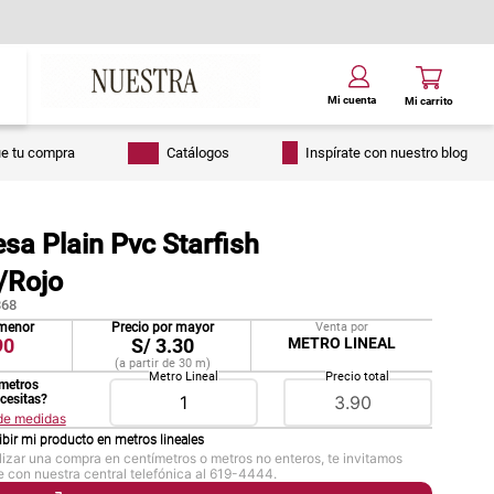
ue tu compra
Catálogos
Inspírate con nuestro blog
a Plain Pvc Starfish
/Rojo
68
 menor
Precio por mayor
Venta por
90
S/
3.30
METRO LINEAL
(a partir de
30
m
)
Metro Lineal
Precio total
metros
ecesitas?
 de medidas
ibir mi producto en
metros lineales
lizar una compra en centímetros o metros no enteros, te invitamos
 con nuestra central telefónica al 619-4444.