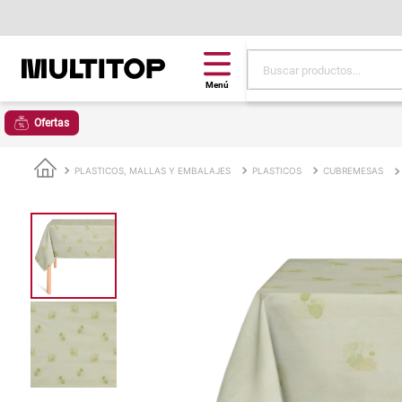
Buscar productos...
Términos más buscad
Ofertas
papel tapiz
alfombra
PLASTICOS, MALLAS Y EMBALAJES
PLASTICOS
CUBREMESAS
puff
espuma
tela
piso
lona
cojin
pisos