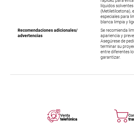
rapidez para evit
líquidos solventes
(Metiletilcetona),
especiales para lim
blanca limpia y l
Recomendaciones adicionales/
Se recomienda lim
advertencias
apariencia y prev
Asegúrese de ped
terminar su proyec
entre diferentes l
garantizar.
Venta
Co
telefónica
tra