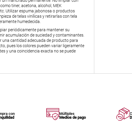
ar un manchado permanente. No limpiar con
 como tiner, acetona, alcohol, MEK
 etc. Utilizar espuma jabonosa o productos
pieza de telas vinílicas y retirarlas con tela
igeramente humedecida.
piar periódicamente para mantener su
enir acumulación de suciedad y contaminantes.
ir una cantidad adecuada de producto para
to, pues los colores pueden variar ligeramente
otes y una coincidencia exacta no se puede
mpra con
Múltiples
C
nquilidad
Medios de pago
D