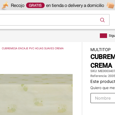
os
Sig
CUBREMESA ENCAJE PVC HOJAS SUAVES CREMA
MULTITOP
CUBREM
CREMA
SKU
:
ME0003407
Referencia
:
203
Este produc
Quiero que me