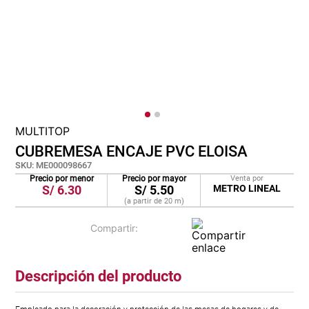
cojin
pisos
tapete
MULTITOP
CUBREMESA ENCAJE PVC ELOISA
SKU
:
ME000098667
Precio por menor
Precio por mayor
Venta por
S/
6.30
S/
5.50
METRO LINEAL
(a partir de
20
m
)
Descripción del producto