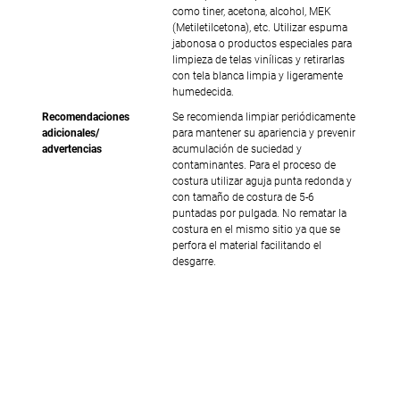
como tiner, acetona, alcohol, MEK
(Metiletilcetona), etc. Utilizar espuma
jabonosa o productos especiales para
limpieza de telas vinílicas y retirarlas
con tela blanca limpia y ligeramente
humedecida.
Recomendaciones
Se recomienda limpiar periódicamente
adicionales/
para mantener su apariencia y prevenir
advertencias
acumulación de suciedad y
contaminantes. Para el proceso de
costura utilizar aguja punta redonda y
con tamaño de costura de 5-6
puntadas por pulgada. No rematar la
costura en el mismo sitio ya que se
perfora el material facilitando el
desgarre.