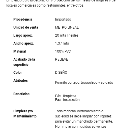
Empleado para la decoración y protección de las mesas de hogares y de
locales comerciales como restaurantes, entre otros.
Procedencia
Importado
Unidad de venta
METRO LINEAL
Largo aprox.
20 mts lineales
Ancho aprox.
1.37 mts
Material
100% PVC
Acabado de la
RELIEVE
superficie
Color
DISEÑO
Atributos
Permite cortado, troquelado y soldado
Beneficios
Fácil limpieza
Fácil instalación
Limpieza y/o
Toda mancha, derramamiento o
Mantenimiento
suciedad se debe limpiar con rapidez
para evitar un manchado permanente.
No limpiar con líquidos solventes