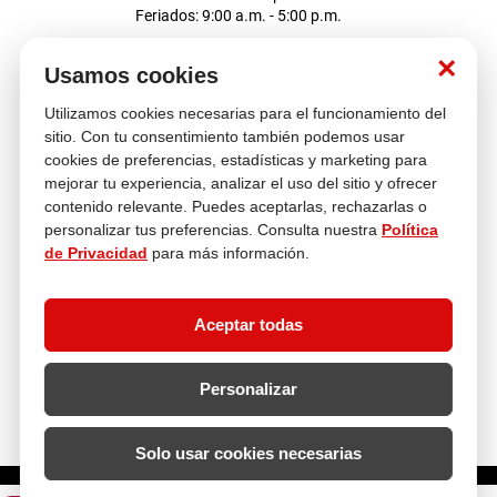
Feriados: 9:00 a.m. - 5:00 p.m.
Nosotros
×
Usamos cookies
Utilizamos cookies necesarias para el funcionamiento del
Atención al cliente
sitio. Con tu consentimiento también podemos usar
cookies de preferencias, estadísticas y marketing para
mejorar tu experiencia, analizar el uso del sitio y ofrecer
contenido relevante. Puedes aceptarlas, rechazarlas o
Descubre más
personalizar tus preferencias. Consulta nuestra
Política
de Privacidad
para más información.
Aceptar todas
Personalizar
Solo usar cookies necesarias
¿Cuántos metros lineales necesitas?