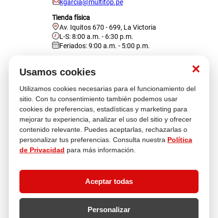
kgarcia@multitop.pe
Tienda física
Av. Iquitos 670 - 699, La Victoria
L-S: 8:00 a.m. - 6:30 p.m.
Feriados: 9:00 a.m. - 5:00 p.m.
Nosotros
×
Usamos cookies
Utilizamos cookies necesarias para el funcionamiento del
Atención al cliente
sitio. Con tu consentimiento también podemos usar
cookies de preferencias, estadísticas y marketing para
mejorar tu experiencia, analizar el uso del sitio y ofrecer
contenido relevante. Puedes aceptarlas, rechazarlas o
Descubre más
personalizar tus preferencias. Consulta nuestra
Política
de Privacidad
para más información.
Aceptar todas
Personalizar