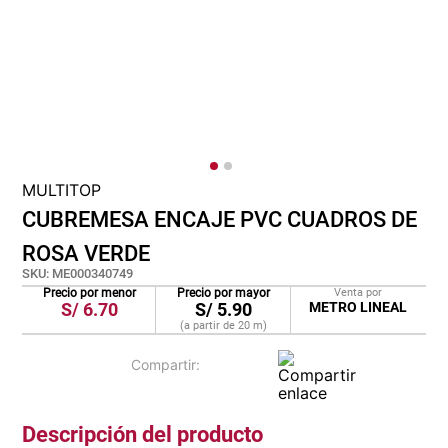
cojin
pisos
tapete
MULTITOP
CUBREMESA ENCAJE PVC CUADROS DE
ROSA VERDE
SKU
:
ME000340749
Precio por menor
Precio por mayor
Venta por
S/
6.70
S/
5.90
METRO LINEAL
(a partir de
20
m
)
Descripción del producto