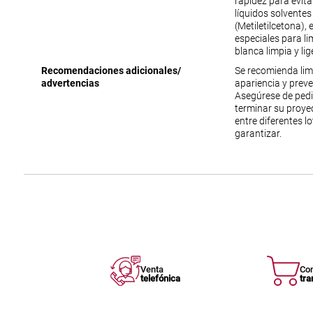
rapidez para evit
líquidos solventes
(Metiletilcetona),
especiales para lim
blanca limpia y l
Recomendaciones adicionales/
Se recomienda lim
advertencias
apariencia y prev
Asegúrese de ped
terminar su proyec
entre diferentes l
garantizar.
Venta
Co
telefónica
tra