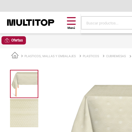
Buscar productos...
Términos más buscad
Ofertas
papel tapiz
alfombra
PLASTICOS, MALLAS Y EMBALAJES
PLASTICOS
CUBREMESAS
puff
espuma
piso
tela
lona
cojin
pisos