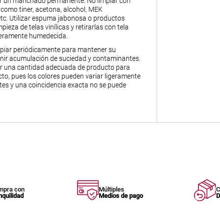
ar un manchado permanente. No limpiar con
 como tiner, acetona, alcohol, MEK
 etc. Utilizar espuma jabonosa o productos
pieza de telas vinílicas y retirarlas con tela
igeramente humedecida.
piar periódicamente para mantener su
enir acumulación de suciedad y contaminantes.
ir una cantidad adecuada de producto para
to, pues los colores pueden variar ligeramente
otes y una coincidencia exacta no se puede
mpra con
Múltiples
C
nquilidad
Medios de pago
D