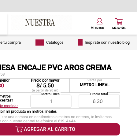
ue tu compra
Catálogos
Inspírate con nuestro blog
ESA ENCAJE PVC AROS CREMA
58
 menor
Precio por mayor
Venta por
30
S/
5.50
METRO LINEAL
(a partir de
20
m
)
Metro Lineal
Precio total
metros
ecesitas?
 de medidas
ibir mi producto en
metros lineales
lizar una compra en centímetros o metros no enteros, te invitamos
 con nuestra central telefónica al 619-4444.
AGREGAR AL CARRITO