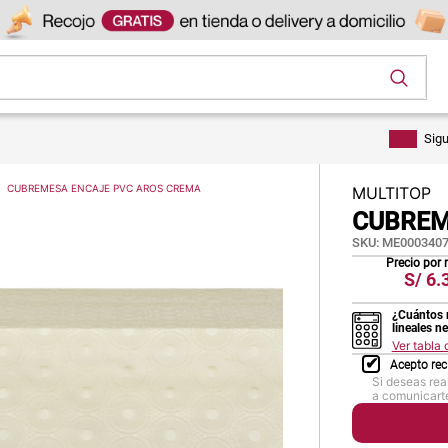
os
Sig
CUBREMESA ENCAJE PVC AROS CREMA
MULTITOP
CUBREM
SKU
:
ME0003407
Precio por
S/
6.
¿Cuántos 
lineales n
Ver tabla
Acepto rec
Si deseas rea
a comunicarte