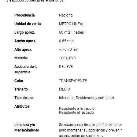
y espacios comerciales, entre otros.
Procedencia
Nacional
Unidad de venta
METRO LINEAL
Largo aprox.
60 mts lineales
Ancho aprox.
0.65 mts
Alto aprox.
+/- 0.70 mm
Material
100% PVC
Acabado de la
RELIEVE
superficie
Color
TRANSPARENTE
Tránsito
MEDIO
Tipo de uso
Interiores, Residencial y comercial
Atributos
Resistente a la tracción
Resistente al rasgado
Limpieza y/o
Se recomienda limpiar periódicamente
Mantenimiento
para mantener su apariencia y prevenir
acumulación de suciedad y