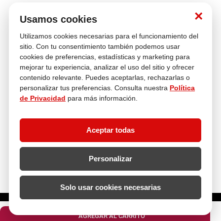
Nosotros
×
Usamos cookies
Utilizamos cookies necesarias para el funcionamiento del
Atención al cliente
sitio. Con tu consentimiento también podemos usar
cookies de preferencias, estadísticas y marketing para
mejorar tu experiencia, analizar el uso del sitio y ofrecer
contenido relevante. Puedes aceptarlas, rechazarlas o
Descubre más
personalizar tus preferencias. Consulta nuestra
Política
de Privacidad
para más información.
Aceptar todas
Personalizar
Solo usar cookies necesarias
¿Cuántos metros lineales necesitas?
AGREGAR AL CARRITO
Copyright 2024 - Todos los derechos reservados