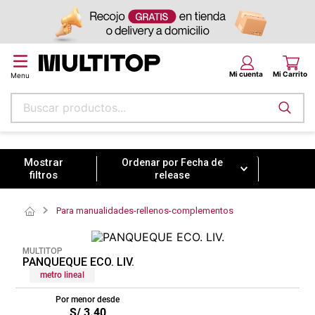
Buscar productos...
Ordenar por
Fecha de release
Términos más buscados
papel tapiz
Ordenar por
Fecha de
release
alfombra
puff
Para manualidades-rellenos-complementos
espuma
MULTITOP
piso
PANQUEQUE ECO. LIV.
metro lineal
tela
Por menor desde
cojin
S/
3
.
40