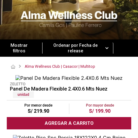
lona
pisos
tapete
Ordenar por
Fecha de
release
Alma Wellness Club | Casacor | Multitop
ZELETTO
Panel De Madera Flexible 2.4X0.6 Mts Nuez
unidad
Por menor desde
Por mayor desde
S/
219
.
90
S/
199
.
90
AGREGAR A CARRITO