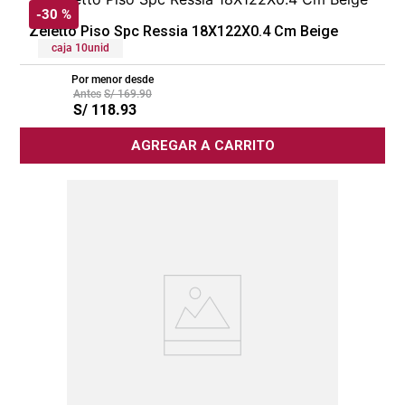
-
30 %
ZELETTO
Zeletto Piso Spc Ressia 18X122X0.4 Cm Beige
caja 10unid
Por menor desde
S/
169
.
90
S/
118
.
93
AGREGAR A CARRITO